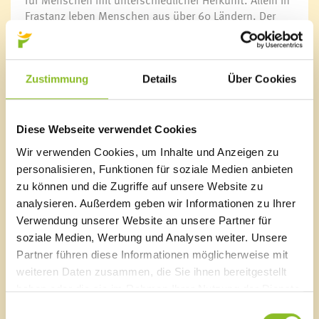
für Menschen mit unterschiedlicher Herkunft. Allein in
Frastanz leben Menschen aus über 60 Ländern. Der
Fraschtner Treff bietet Raum, sich in Gesprächen und
Unternehmungen kennen zu lernen und dadurch
unsichtbare Grenzen zu überwinden. Ausgesuchte
ReferentInnen berichten über soziale, erzieherische
Zustimmung
Details
Über Cookies
und gesundheitliche Themen, die Familien
ansprechen.
Diese Webseite verwendet Cookies
Fraschtner Treff:
Wir verwenden Cookies, um Inhalte und Anzeigen zu
Wann: 07.02.2018, 14:30 Uhr
personalisieren, Funktionen für soziale Medien anbieten
Ort: Sozialzentrum, Schmittengasse
Der Eingang befindet sich hinten beim Parkplatz.
zu können und die Zugriffe auf unsere Website zu
Für Kinderbetreuung ist gesorgt.
analysieren. Außerdem geben wir Informationen zu Ihrer
Verwendung unserer Website an unsere Partner für
soziale Medien, Werbung und Analysen weiter. Unsere
Partner führen diese Informationen möglicherweise mit
weiteren Daten zusammen, die Sie ihnen bereitgestellt
Marktgemeinde Frastanz
haben oder die sie im Rahmen Ihrer Nutzung der Dienste
Sägenplatz 1
gesammelt haben.
Einwilligungsauswahl