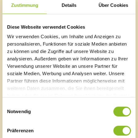
Anmeldungen für die Teststation in Frastanz sind ab
Zustimmung
Details
Über Cookies
Samstag, 20.11.2021, möglich.
Link
Diese Webseite verwendet Cookies
COVID19 - START (lwz-vorarlberg.at)
Wir verwenden Cookies, um Inhalte und Anzeigen zu
personalisieren, Funktionen für soziale Medien anbieten
zu können und die Zugriffe auf unsere Website zu
analysieren. Außerdem geben wir Informationen zu Ihrer
Marktgemeinde Frastanz
Verwendung unserer Website an unsere Partner für
Sägenplatz 1
soziale Medien, Werbung und Analysen weiter. Unsere
A-6820 Frastanz, Österreich
Partner führen diese Informationen möglicherweise mit
Lageplan
weiteren Daten zusammen, die Sie ihnen bereitgestellt
haben oder die sie im Rahmen Ihrer Nutzung der Dienste
T
0043 5522 51534-0
gesammelt haben.
Einwilligungsauswahl
F 0043 5522 51534-6
Notwendig
E-Mail an das Gemeindeamt
Präferenzen
Schnellzugriff