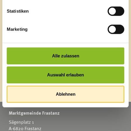
Veröffentlichungsportal
Statistiken
Blackout
Ortsplan
Bürgermeldungen
Marketing
Veranstaltungskalender
Mediathek
News Archiv
Alle zulassen
Auswahl erlauben
Energieeffiziente Gemeinde
Ablehnen
Marktgemeinde Frastanz
Sägenplatz 1
A-6820 Frastanz