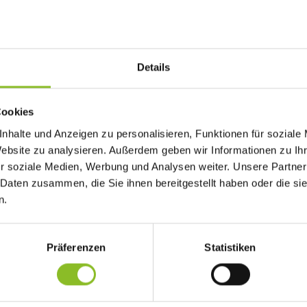
Details
ge
Cookies
s bei Reisepass- und Personalausweisanträgen ist eine Antragste
riger Terminvereinbarung möglich. Diese Maßnahme dient dazu, l
nhalte und Anzeigen zu personalisieren, Funktionen für soziale
den.
Website zu analysieren. Außerdem geben wir Informationen zu I
r soziale Medien, Werbung und Analysen weiter. Unsere Partner
 Daten zusammen, die Sie ihnen bereitgestellt haben oder die s
sweis beantragen möchten, werden gebeten, vorab telefonisch ei
n.
t unter folgenden Telefonnummern:
Präferenzen
Statistiken
s für diese Maßnahme und dankt für die Mithilfe bei der Vermeidu