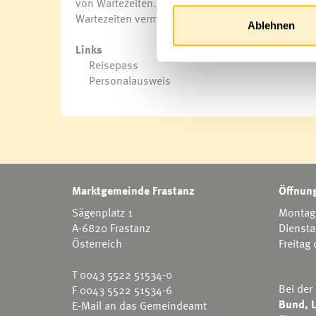
von Wartezeiten. Durch die Terminvereinbarung k
Wartezeiten vermieden werden.
Ablehnen
Links
Reisepass
Personalausweis
Marktgemeinde Frastanz
Öffnung
Sägenplatz 1
Montag 
A-6820 Frastanz
Diensta
Österreich
Freitag
T
0043 5522 51534-0
Bei der
F 0043 5522 51534-6
Bund, L
E-Mail an das Gemeindeamt