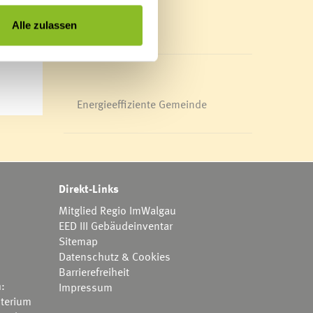
Mediathek
News Archiv
Alle zulassen
Energieeffiziente Gemeinde
Direkt-Links
Mitglied Regio ImWalgau
EED III Gebäudeinventar
Sitemap
Datenschutz & Cookies
Barrierefreiheit
h:
Impressum
terium