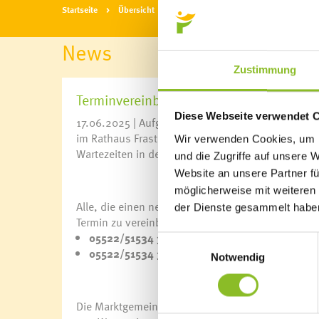
Startseite
Übersicht
News
News
Zustimmung
Terminvereinbarung für Reisepassanträ
Diese Webseite verwendet 
17.06.2025 | Aufgrund des derzeit hohen Andrang
im Rathaus Frastanz derzeit nur noch nach vorhe
Wir verwenden Cookies, um I
Wartezeiten in der Bürgerservice-Stelle zu vermei
und die Zugriffe auf unsere 
Website an unsere Partner fü
möglicherweise mit weiteren
Alle, die einen neuen Reisepass oder Personalau
der Dienste gesammelt habe
Termin zu vereinbaren. Die Terminvergabe erfolg
05522/51534 31
Einwilligungsauswahl
05522/51534 36
Notwendig
Die Marktgemeinde Frastanz bittet um Verständni