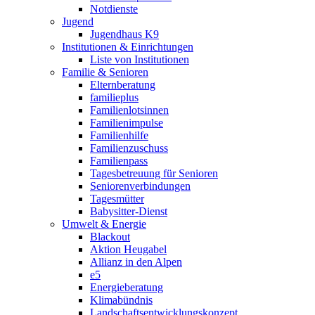
Notdienste
Jugend
Jugendhaus K9
Institutionen & Einrichtungen
Liste von Institutionen
Familie & Senioren
Elternberatung
familieplus
Familienlotsinnen
Familienimpulse
Familienhilfe
Familienzuschuss
Familienpass
Tagesbetreuung für Senioren
Seniorenverbindungen
Tagesmütter
Babysitter-Dienst
Umwelt & Energie
Blackout
Aktion Heugabel
Allianz in den Alpen
e5
Energieberatung
Klimabündnis
Landschaftsentwicklungskonzept