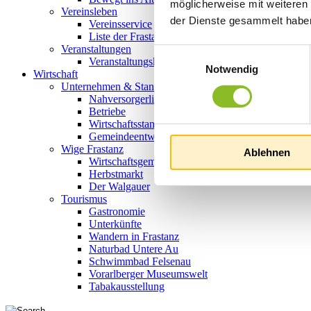
möglicherweise mit weiteren
Vereinsleben
der Dienste gesammelt habe
Vereinsservice
Liste der Frastanzer Vereine
Veranstaltungen
Einwilligungsauswahl
Veranstaltungskalender
Notwendig
Wirtschaft
Unternehmen & Standort
Nahversorgerliste
Betriebe
Wirtschaftsstandort Frastanz
Gemeindeentwicklung
Wige Frastanz
Ablehnen
Wirtschaftsgemeinschaft
Herbstmarkt
Der Walgauer
Tourismus
Gastronomie
Unterkünfte
Wandern in Frastanz
Naturbad Untere Au
Schwimmbad Felsenau
Vorarlberger Museumswelt
Tabakausstellung