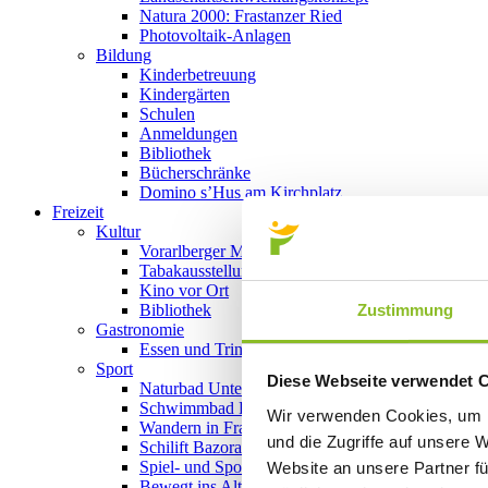
Natura 2000: Frastanzer Ried
Photovoltaik-Anlagen
Bildung
Kinderbetreuung
Kindergärten
Schulen
Anmeldungen
Bibliothek
Bücherschränke
Domino s’Hus am Kirchplatz
Freizeit
Kultur
Vorarlberger Museumswelt
Tabakausstellung
Kino vor Ort
Zustimmung
Bibliothek
Gastronomie
Essen und Trinken in Frastanz
Sport
Diese Webseite verwendet 
Naturbad Untere Au
Schwimmbad Felsenau
Wir verwenden Cookies, um I
Wandern in Frastanz
und die Zugriffe auf unsere 
Schilift Bazora
Spiel- und Sportstätten
Website an unsere Partner fü
Bewegt ins Alter