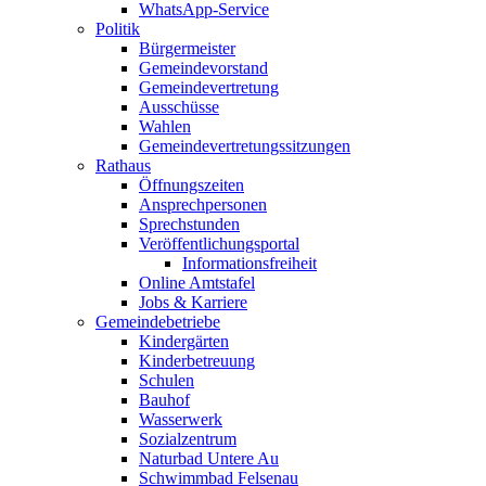
WhatsApp-Service
Politik
Bürgermeister
Gemeindevorstand
Gemeindevertretung
Ausschüsse
Wahlen
Gemeindevertretungssitzungen
Rathaus
Öffnungszeiten
Ansprechpersonen
Sprechstunden
Veröffentlichungsportal
Informationsfreiheit
Online Amtstafel
Jobs & Karriere
Gemeindebetriebe
Kindergärten
Kinderbetreuung
Schulen
Bauhof
Wasserwerk
Sozialzentrum
Naturbad Untere Au
Schwimmbad Felsenau