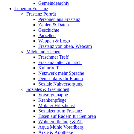
Gemeindearchiv
Leben in Frastanz
Frastanz Porträt
Personen aus Frastanz
Zahlen & Daten
Geschichte
Parzellen
Wappen & Logo
Frastanz von oben, Webcam
Miteinander leben
Fraschtner Treff
Frastanz bittet zu Tisch
Kulturtreff
Netzwerk mehr Sprache
Deutschkurs für Frauen
Soziale Nahversorgung
Soziales & Gesundheit
Vorsorgemappe
Krankenpflege
Mobiler Hilfsdienst
Sozialzentrum Frastanz
Essen auf Rädern für Senioren
Wohnen für Jung & Alt
Aqua Mühle Vorarlberg
Ärzte & Apotheke