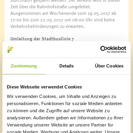
Durchfahrt gesperrt werden. Der Verkehr wird in dieser
Zeit über die Bahnhofstraße umgeleitet.
Ausgenommen am Wochenende vom 19.05.2017 ab
17:00 bis zum 22.05.2017 um 08:00 Uhr sind keine
Verkehrsbehinderungen zu erwarten.
Umleitung der Stadtbuslinie 7
Aufgrund von Grabungsarbeiten und einer
Straßensperre in Fellengatter muss die Stadtbuslinie 7
von 8. Mai 2017 bis voraussichtlich 3. Juni 2017
umgeleitet werden.
Zustimmung
Details
Über Cookies
Die Haltestellen Kübla, Maria Ebene und Fellengattner
Straße können in dieser Zeit nicht angefahren werden.
Diese Webseite verwendet Cookies
Die Fahrgäste werden gebeten auf folgende
Wir verwenden Cookies, um Inhalte und Anzeigen zu
Haltestellen auszuweichen:
personalisieren, Funktionen für soziale Medien anbieten
Für Haltestelle Kübla: Ersatzhaltestelle Kreuzung
zu können und die Zugriffe auf unsere Website zu
Kübla/Letzestraße
analysieren. Außerdem geben wir Informationen zu Ihrer
Für Haltestellen Maria Ebene und Fellengattner Straße:
Verwendung unserer Website an unsere Partner für
Haltestelle Amerdonastraße
soziale Medien, Werbung und Analysen weiter. Unsere