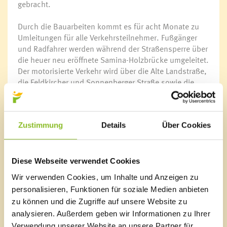
gebracht.
Durch die Bauarbeiten kommt es für acht Monate zu
Umleitungen für alle Verkehrsteilnehmer. Fußgänger
und Radfahrer werden während der Straßensperre über
die heuer neu eröffnete Samina-Holzbrücke umgeleitet.
Der motorisierte Verkehr wird über die Alte Landstraße,
die Feldkircher und Sonnenberger Straße sowie die
Bahnhofsstraße geführt.
Bushaltestellen verlegt
Für den Öffentlichen Personennahverkehr sind seit 06.
Zustimmung
Details
Über Cookies
November 2023 Ersatzhaltestellen eingerichtet. Für die
Benutzer der Buslinien 520, 530, 532 und 534 gibt es
Zu- und Ausstiegsmöglichkeiten in der Schmittengasse
Diese Webseite verwendet Cookies
beim Gemeindeamt. Die Haltestelle „Auf Kasal“ ist
Wir verwenden Cookies, um Inhalte und Anzeigen zu
vorübergehend an die Schmittengasse – gegenüber
personalisieren, Funktionen für soziale Medien anbieten
vom Bauhof im ehemaligen Bayer-Areal – verlegt
zu können und die Zugriffe auf unsere Website zu
worden. Für Personen, die mit der Buslinie 531
analysieren. Außerdem geben wir Informationen zu Ihrer
unterwegs sind, gibt es eine Haltestelle beim
Verwendung unserer Website an unsere Partner für