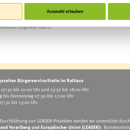
ozialzentrums den Festgästen eine Freude. Nach dem Essen zeigt
den vergangenen Monaten wieder einstudiert haben. Zur guten St
Auswahl erlauben
uer wieder die beiden Musikanten „Robert & Robert“, welche vie
nzparkett bewegten. Alles in allem herrschte eine ausgelassene
orenfaschingsfeier macht.
szeiten Bürgerservice-Stelle im Rathaus
07:30 bis 12:00 Uhr und 13:30 bis 18:00 Uhr
g bis Donnerstag 07:30 bis 12:00 Uhr
 07:30 bis 13:00 Uhr
 Durchführung von LEADER-Projekten werden wir unterstützt durc
and Vorarlberg und Europäischer Union (LEADER):
Bundesminis