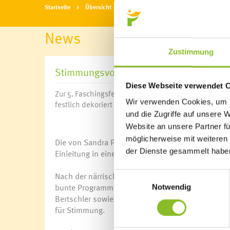
Startseite
Übersicht
News
News
Zustimmung
Stimmungsvolle Faschingsfeier der Fras
Diese Webseite verwendet 
Zur 5. Faschingsfeier lud die Marktgemeinde Frastan
Wir verwenden Cookies, um I
festlich dekoriert - und bis auf den letzten Platz gefül
und die Zugriffe auf unsere 
Website an unsere Partner fü
möglicherweise mit weiteren
Die von Sandra Pfister betreute Frastanzer Jungmu
der Dienste gesammelt habe
Einleitung in einen Nachmittag, der allen Besucher
Nach der närrischen Begrüßung durch „Gemeindear
Einwilligungsauswahl
bunte Programm: Die herzige Kindertrachtengrupp
Notwendig
Bertschler sowie Kunibert und Johann Tiefenthal
für Stimmung.