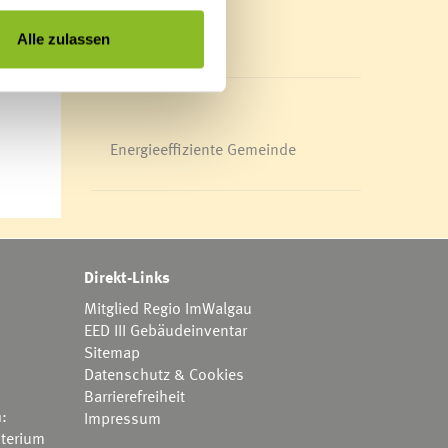
en die
Mediathek
immung
News Archiv
Alle zulassen
le der
Energieeffiziente Gemeinde
Direkt-Links
Mitglied Regio ImWalgau
EED III Gebäudeinventar
Sitemap
Datenschutz & Cookies
Barrierefreiheit
h:
Impressum
terium