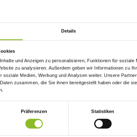
Details
tanzer Senioren
Cookies
z am 08. Februar 2018 alle Senioren in den Adalbert Welte-Saal. Der 
nhalte und Anzeigen zu personalisieren, Funktionen für soziale
lt.
Website zu analysieren. Außerdem geben wir Informationen zu I
r soziale Medien, Werbung und Analysen weiter. Unsere Partner
 Daten zusammen, die Sie ihnen bereitgestellt haben oder die s
sik - unter Leitung von Martina Gabriel -sorgte für die musikalisc
n.
n viel Freude bereitete.
beiter“ Eugen Gabriel führte Vizebürgermeisterin Ilse Mock dur
e unter Jutta Merz und Petra Schwarz führte Tänze auf und Sabine
Präferenzen
Statistiken
er von der „Fraschtner Bühne“ sorgten mit dem „Stummen Angekl