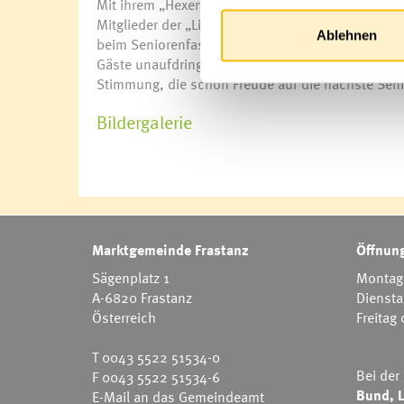
Mit ihrem „Hexentanz“ machten Mitarbeiter des S
Mitglieder der „Line Dance Gruppe“, was sie in 
Ablehnen
beim Seniorenfasching beigetragen haben auch he
Gäste unaufdringlich, aber erfolgreich auf das Ta
Stimmung, die schon Freude auf die nächste Seni
Bildergalerie
Marktgemeinde Frastanz
Öffnung
Sägenplatz 1
Montag 
A-6820 Frastanz
Diensta
Österreich
Freitag
T
0043 5522 51534-0
Bei der
F 0043 5522 51534-6
Bund, L
E-Mail an das Gemeindeamt