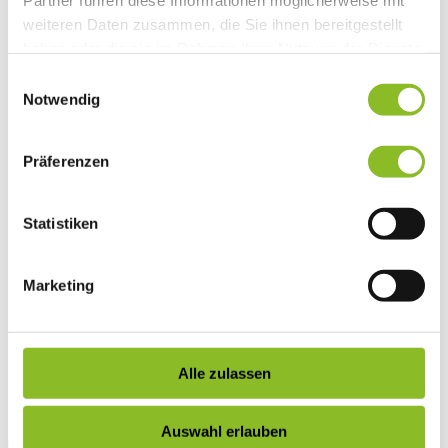
Partner führen diese Informationen möglicherweise mit
Vereinsleben
weiteren Daten zusammen, die Sie ihnen bereitgestellt
Vereinsservice
haben oder die sie im Rahmen Ihrer Nutzung der Dienste
Liste der Frastanzer Vereine
Veranstaltungen
gesammelt haben.
Einwilligungsauswahl
Veranstaltungskalender
Notwendig
Wirtschaft
Unternehmen & Standort
Nahversorgerliste
Betriebe
Präferenzen
Wirtschaftsstandort Frastanz
Gemeindeentwicklung
Wige Frastanz
Statistiken
Wirtschaftsgemeinschaft
Herbstmarkt
Der Walgauer
Marketing
Tourismus
Gastronomie
Unterkünfte
Wandern in Frastanz
Naturbad Untere Au
Alle zulassen
Schwimmbad Felsenau
Vorarlberger Museumswelt
Tabakausstellung
Auswahl erlauben