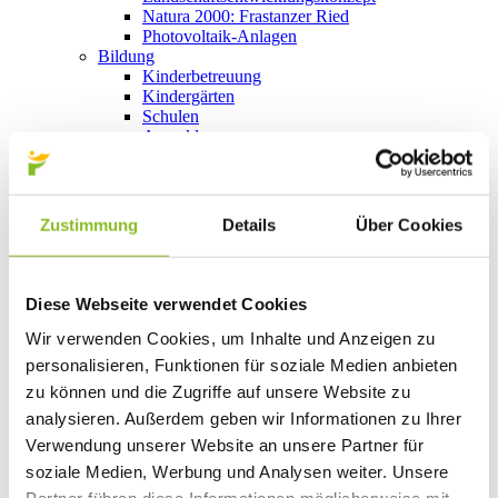
Natura 2000: Frastanzer Ried
Photovoltaik-Anlagen
Bildung
Kinderbetreuung
Kindergärten
Schulen
Anmeldungen
Bibliothek
Bücherschränke
Domino s’Hus am Kirchplatz
Freizeit
Zustimmung
Details
Über Cookies
Kultur
Vorarlberger Museumswelt
Tabakausstellung
Kino vor Ort
Diese Webseite verwendet Cookies
Bibliothek
Gastronomie
Wir verwenden Cookies, um Inhalte und Anzeigen zu
Essen und Trinken in Frastanz
personalisieren, Funktionen für soziale Medien anbieten
Sport
zu können und die Zugriffe auf unsere Website zu
Naturbad Untere Au
Schwimmbad Felsenau
analysieren. Außerdem geben wir Informationen zu Ihrer
Wandern in Frastanz
Verwendung unserer Website an unsere Partner für
Schilift Bazora
soziale Medien, Werbung und Analysen weiter. Unsere
Spiel- und Sportstätten
Bewegt ins Alter