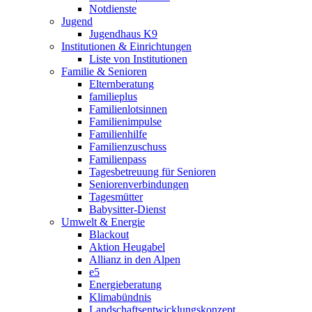
Notdienste
Jugend
Jugendhaus K9
Institutionen & Einrichtungen
Liste von Institutionen
Familie & Senioren
Elternberatung
familieplus
Familienlotsinnen
Familienimpulse
Familienhilfe
Familienzuschuss
Familienpass
Tagesbetreuung für Senioren
Seniorenverbindungen
Tagesmütter
Babysitter-Dienst
Umwelt & Energie
Blackout
Aktion Heugabel
Allianz in den Alpen
e5
Energieberatung
Klimabündnis
Landschaftsentwicklungskonzept