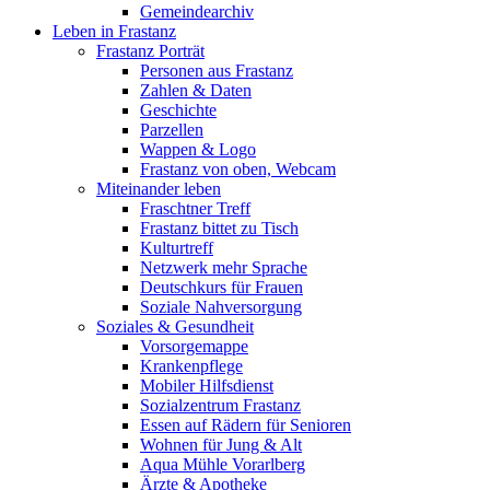
Gemeindearchiv
Leben in Frastanz
Frastanz Porträt
Personen aus Frastanz
Zahlen & Daten
Geschichte
Parzellen
Wappen & Logo
Frastanz von oben, Webcam
Miteinander leben
Fraschtner Treff
Frastanz bittet zu Tisch
Kulturtreff
Netzwerk mehr Sprache
Deutschkurs für Frauen
Soziale Nahversorgung
Soziales & Gesundheit
Vorsorgemappe
Krankenpflege
Mobiler Hilfsdienst
Sozialzentrum Frastanz
Essen auf Rädern für Senioren
Wohnen für Jung & Alt
Aqua Mühle Vorarlberg
Ärzte & Apotheke