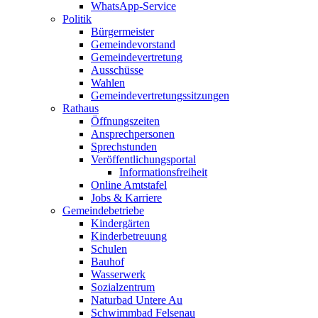
WhatsApp-Service
Politik
Bürgermeister
Gemeindevorstand
Gemeindevertretung
Ausschüsse
Wahlen
Gemeindevertretungssitzungen
Rathaus
Öffnungszeiten
Ansprechpersonen
Sprechstunden
Veröffentlichungsportal
Informationsfreiheit
Online Amtstafel
Jobs & Karriere
Gemeindebetriebe
Kindergärten
Kinderbetreuung
Schulen
Bauhof
Wasserwerk
Sozialzentrum
Naturbad Untere Au
Schwimmbad Felsenau