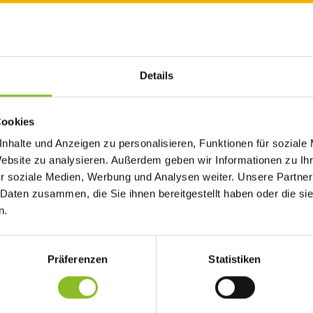
Details
Cookies
elle in der Sozialabteilung der Bürgerservice-Stelle ausgeschrieben.
n Job-Angebot.
nhalte und Anzeigen zu personalisieren, Funktionen für soziale
Website zu analysieren. Außerdem geben wir Informationen zu I
r soziale Medien, Werbung und Analysen weiter. Unsere Partner
meinde Frastanz trifft auch auf die Job- und Karriere-Möglichkeite
 Daten zusammen, die Sie ihnen bereitgestellt haben oder die s
 Bauhof, pädagogische Kompetenz in einer der
n.
fachliche Kompetenzen in der Verwaltung, die Marktgemeinde Fra
Präferenzen
Statistiken
 einer
Mitarbeiter:in in der Sozialabteilung der Bürgerservice-St