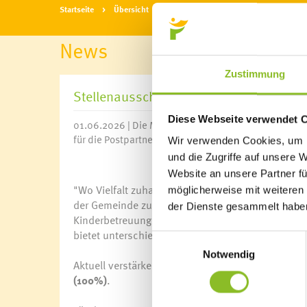
Startseite
Übersicht
News
News
Zustimmung
Stellenausschreibungen
Diese Webseite verwendet 
01.06.2026 | Die Marktgemeinde Frastanz hat eine St
für die Postpartner-Stelle gibt es für den Sommer ei
Wir verwenden Cookies, um I
und die Zugriffe auf unsere 
Website an unsere Partner fü
"Wo Vielfalt zuhause ist" - Der Slogan der Marktge
möglicherweise mit weiteren
der Gemeinde zu: Ob handwerkliches Geschick im
der Dienste gesammelt habe
Kinderbetreuungseinrichtungen oder soziale und 
bietet unterschiedliche Berufsfelder.
Einwilligungsauswahl
Notwendig
Aktuell verstärken wir unser Team im Rathaus mit
(100%)
.