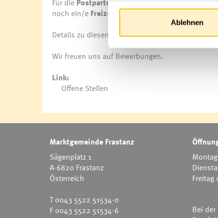
Für die
Postpartner-Stelle ist eine Position (2
noch ein/e
Freizeitpädagogin
(Teilzeit)
gesucht.
Ablehnen
Details zu diesen offenen Stellen und weitere Ste
Wir freuen uns auf Bewerbungen.
Link:
Offene Stellen
Marktgemeinde Frastanz
Öffnung
Sägenplatz 1
Montag 
A-6820 Frastanz
Diensta
Österreich
Freitag
T
0043 5522 51534-0
Bei der
F 0043 5522 51534-6