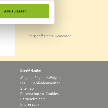
d
Mediathek
News Archiv
Alle zulassen
fbar.
Energieeffiziente Gemeinde
Direkt-Links
Mitglied Regio ImWalgau
EED III Gebäudeinventar
Sitemap
Datenschutz & Cookies
Barrierefreiheit
h:
Impressum