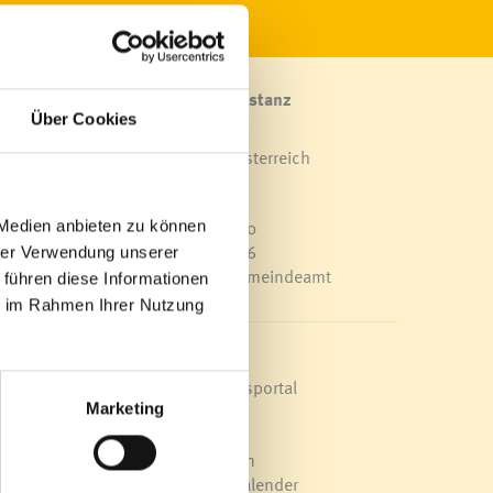
Marktgemeinde Frastanz
Über Cookies
Sägenplatz 1
A-6820 Frastanz, Österreich
Lageplan
 Auch
T
0043 5522 51534-0
 Medien anbieten zu können
F 0043 5522 51534-6
hrer Verwendung unserer
E-Mail an das Gemeindeamt
 führen diese Informationen
n bei
ie im Rahmen Ihrer Nutzung
stanz
Schnellzugriff
Veröffentlichungsportal
Blackout
Marketing
elle
Ortsplan
Bürgermeldungen
Veranstaltungskalender