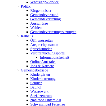
WhatsApp-Service
Politik
Bürgermeister
Gemeindevorstand
Gemeindevertretung
Ausschüsse
Wahlen
Gemeindevertretungssitzungen
Rathaus
Öffnungszeiten
Ansprechpersonen
Sprechstunden
Veröffentlichungsportal
Informationsfreiheit
Online Amtstafel
Jobs & Karriere
Gemeindebetriebe
Kindergärten
Kinderbetreuung
Schulen
Bauhof
Wasserwerk
Sozialzentrum
Naturbad Untere Au
Schwimmbad Felsenau