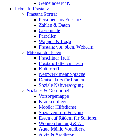
Gemeindearchiv
Leben in Frastanz
Frastanz Porträt
Personen aus Frastanz
Zahlen & Daten
Geschichte
Parzellen
Wappen & Logo
Frastanz von oben, Webcam
Miteinander leben
Fraschtner Treff
Frastanz bittet zu Tisch
Kulturtreff
Netzwerk mehr Sprache
Deutschkurs für Frauen
Soziale Nahversorgung
Soziales & Gesundheit
Vorsorgemappe
Krankenpflege
Mobiler Hilfsdienst
Sozialzentrum Frastanz
Essen auf Rädern für Senioren
Wohnen für Jung & Alt
Aqua Mühle Vorarlberg
Ärzte & Apotheke