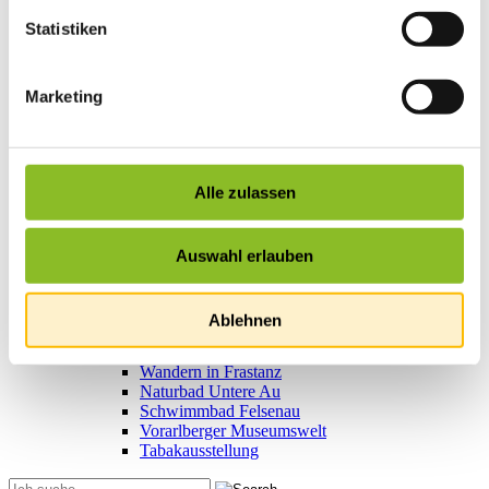
Vereinsleben
Statistiken
Vereinsservice
Liste der Frastanzer Vereine
Veranstaltungen
Marketing
Veranstaltungskalender
Wirtschaft
Unternehmen & Standort
Nahversorgerliste
Betriebe
Alle zulassen
Wirtschaftsstandort Frastanz
Gemeindeentwicklung
Wige Frastanz
Wirtschaftsgemeinschaft
Auswahl erlauben
Herbstmarkt
Der Walgauer
Tourismus
Ablehnen
Gastronomie
Unterkünfte
Wandern in Frastanz
Naturbad Untere Au
Schwimmbad Felsenau
Vorarlberger Museumswelt
Tabakausstellung