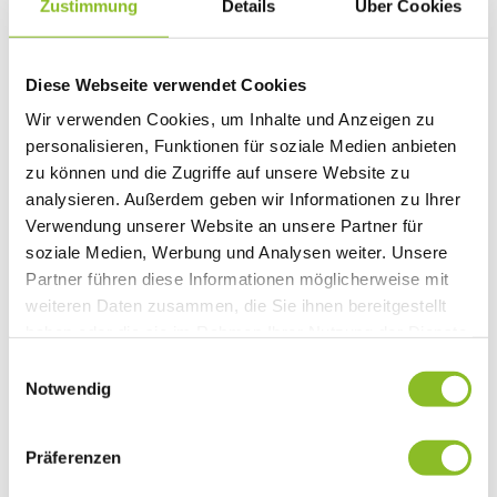
Zustimmung
Details
Über Cookies
Natura 2000: Frastanzer Ried
Photovoltaik-Anlagen
Bildung
Kinderbetreuung
Diese Webseite verwendet Cookies
Kindergärten
Schulen
Wir verwenden Cookies, um Inhalte und Anzeigen zu
Anmeldungen
personalisieren, Funktionen für soziale Medien anbieten
Bibliothek
zu können und die Zugriffe auf unsere Website zu
Bücherschränke
Domino s’Hus am Kirchplatz
analysieren. Außerdem geben wir Informationen zu Ihrer
Freizeit
Verwendung unserer Website an unsere Partner für
Kultur
soziale Medien, Werbung und Analysen weiter. Unsere
Vorarlberger Museumswelt
Tabakausstellung
Partner führen diese Informationen möglicherweise mit
Kino vor Ort
weiteren Daten zusammen, die Sie ihnen bereitgestellt
Bibliothek
haben oder die sie im Rahmen Ihrer Nutzung der Dienste
Gastronomie
Essen und Trinken in Frastanz
gesammelt haben.
Einwilligungsauswahl
Sport
Notwendig
Naturbad Untere Au
Schwimmbad Felsenau
Wandern in Frastanz
Schilift Bazora
Präferenzen
Spiel- und Sportstätten
Bewegt ins Alter