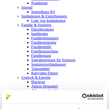
Notdienste
Jugend
Jugendhaus K9
Institutionen & Einrichtungen
Liste von Institutionen
Familie & Senioren
Elternberatung
familieplus
Familienlotsinnen
Familienimpulse
Familienhilfe
Familienzuschuss
Familienpass
Tagesbetreuung für Senioren
Seniorenverbindungen
Tagesmütter
Babysitter-Dienst
Umwelt & Energie
Blackout
Aktion Heugabel
Allianz in den Alpen
e5
Energieberatung
Klimabündnis
Landschaftsentwicklungskonzept