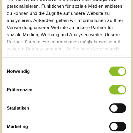
A-6820 Frastanz, Österreich
personalisieren, Funktionen für soziale Medien anbieten
Lageplan
zu können und die Zugriffe auf unsere Website zu
analysieren. Außerdem geben wir Informationen zu Ihrer
T
0043 5522 51534-0
Verwendung unserer Website an unsere Partner für
F 0043 5522 51534-6
soziale Medien, Werbung und Analysen weiter. Unsere
E-Mail an das Gemeindeamt
Partner führen diese Informationen möglicherweise mit
weiteren Daten zusammen, die Sie ihnen bereitgestellt
haben oder die sie im Rahmen Ihrer Nutzung der Dienste
Schnellzugriff
gesammelt haben.
Einwilligungsauswahl
Veröffentlichungsportal
Notwendig
Blackout
Ortsplan
Bürgermeldungen
Präferenzen
Veranstaltungskalender
Mediathek
News Archiv
Statistiken
Marketing