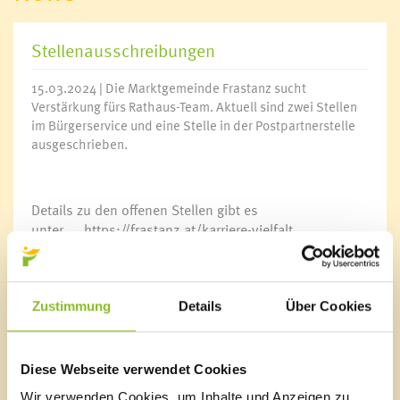
Stellenausschreibungen
15.03.2024 | Die Marktgemeinde Frastanz sucht
Verstärkung fürs Rathaus-Team. Aktuell sind zwei Stellen
im Bürgerservice und eine Stelle in der Postpartnerstelle
ausgeschrieben.
Details zu den offenen Stellen gibt es
unter
https://frastanz.at/karriere-vielfalt
.
Wir freuen uns auf Ihre Bewerbung!
Zustimmung
Details
Über Cookies
Marktgemeinde Frastanz
Diese Webseite verwendet Cookies
Sägenplatz 1
Wir verwenden Cookies, um Inhalte und Anzeigen zu