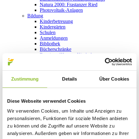
Natura 2000: Frastanzer Ried
Photovoltaik-Anlagen
Bildung
Kinderbetreuung
Kindergärten
Schulen
Anmeldungen
Bibliothek
Bücherschränke
Domino s’Hus am Kirchplatz
Freizeit
Kultur
Vorarlberger Museumswelt
Tabakausstellung
Zustimmung
Details
Über Cookies
Kino vor Ort
Bibliothek
Gastronomie
Essen und Trinken in Frastanz
Diese Webseite verwendet Cookies
Sport
Naturbad Untere Au
Wir verwenden Cookies, um Inhalte und Anzeigen zu
Schwimmbad Felsenau
personalisieren, Funktionen für soziale Medien anbieten
Wandern in Frastanz
zu können und die Zugriffe auf unsere Website zu
Schilift Bazora
Spiel- und Sportstätten
analysieren. Außerdem geben wir Informationen zu Ihrer
Bewegt ins Alter