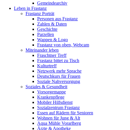
Gemeindearchiv
Leben in Frastanz
Frastanz Porträt
Personen aus Frastanz
Zahlen & Daten
Geschichte
Parzellen
Wappen & Logo
Frastanz von oben, Webcam
Miteinander leben
Fraschtner Treff
Frastanz bittet zu Tisch
Kulturtreff
Netzwerk mehr Sprache
Deutschkurs für Frauen
Soziale Nahversorgung
Soziales & Gesundheit
Vorsorgemappe
Krankenpflege
Mobiler Hilfsdienst
Sozialzentrum Frastanz
Essen auf Rädern für Senioren
Wohnen für Jung & Alt
Aqua Mühle Vorarlberg
Ärzte & Apotheke