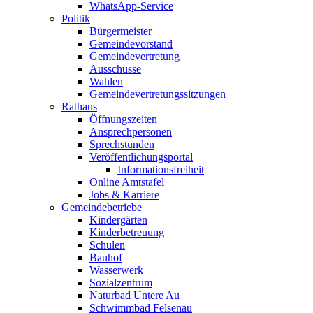
WhatsApp-Service
Politik
Bürgermeister
Gemeindevorstand
Gemeindevertretung
Ausschüsse
Wahlen
Gemeindevertretungssitzungen
Rathaus
Öffnungszeiten
Ansprechpersonen
Sprechstunden
Veröffentlichungsportal
Informationsfreiheit
Online Amtstafel
Jobs & Karriere
Gemeindebetriebe
Kindergärten
Kinderbetreuung
Schulen
Bauhof
Wasserwerk
Sozialzentrum
Naturbad Untere Au
Schwimmbad Felsenau