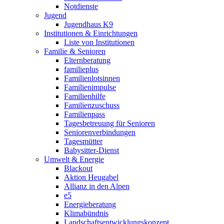
Notdienste
Jugend
Jugendhaus K9
Institutionen & Einrichtungen
Liste von Institutionen
Familie & Senioren
Elternberatung
familieplus
Familienlotsinnen
Familienimpulse
Familienhilfe
Familienzuschuss
Familienpass
Tagesbetreuung für Senioren
Seniorenverbindungen
Tagesmütter
Babysitter-Dienst
Umwelt & Energie
Blackout
Aktion Heugabel
Allianz in den Alpen
e5
Energieberatung
Klimabündnis
Landschaftsentwicklungskonzept