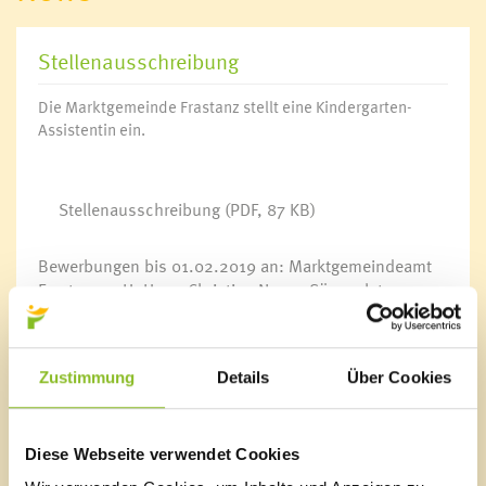
Stellenausschreibung
Die Marktgemeinde Frastanz stellt eine Kindergarten-
Assistentin ein.
Stellenausschreibung
(PDF, 87 KB)
Bewerbungen bis 01.02.2019 an: Marktgemeindeamt
Frastanz, z.H. Herrn Christian Neyer, Sägenplatz 1,
6820 Frastanz oder per E-Mail
an christian.neyer@frastanz.at.
Zustimmung
Details
Über Cookies
Marktgemeinde Frastanz
Diese Webseite verwendet Cookies