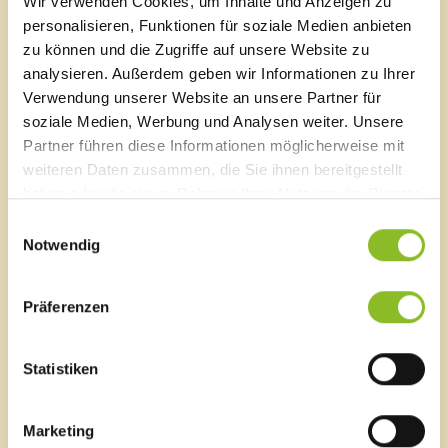
Sägenplatz 1
Wir verwenden Cookies, um Inhalte und Anzeigen zu
A-6820 Frastanz, Österreich
personalisieren, Funktionen für soziale Medien anbieten
Lageplan
zu können und die Zugriffe auf unsere Website zu
analysieren. Außerdem geben wir Informationen zu Ihrer
T
0043 5522 51534-0
Verwendung unserer Website an unsere Partner für
F 0043 5522 51534-6
soziale Medien, Werbung und Analysen weiter. Unsere
E-Mail an das Gemeindeamt
Partner führen diese Informationen möglicherweise mit
weiteren Daten zusammen, die Sie ihnen bereitgestellt
haben oder die sie im Rahmen Ihrer Nutzung der Dienste
Schnellzugriff
gesammelt haben.
Einwilligungsauswahl
Veröffentlichungsportal
Notwendig
Blackout
Ortsplan
Bürgermeldungen
Präferenzen
Veranstaltungskalender
Mediathek
News Archiv
Statistiken
Marketing