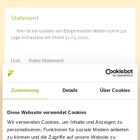
Statement
Hier
ist ein Update von Bürgermeister Walter Gohm zur
Lage in Frastanz mit Stand 31.03.2020.
Link:
Video-Statement
Zustimmung
Details
Über Cookies
Marktgemeinde Frastanz
Sägenplatz 1
A-6820 Frastanz, Österreich
Diese Webseite verwendet Cookies
Lageplan
Wir verwenden Cookies, um Inhalte und Anzeigen zu
personalisieren, Funktionen für soziale Medien anbieten
T
0043 5522 51534-0
F 0043 5522 51534-6
zu können und die Zugriffe auf unsere Website zu