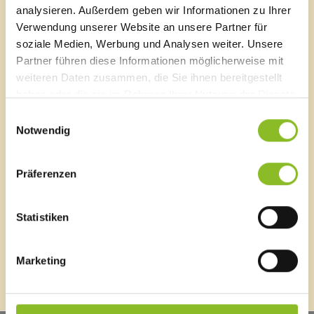
E-Mail an das Gemeindeamt
analysieren. Außerdem geben wir Informationen zu Ihrer
Verwendung unserer Website an unsere Partner für
soziale Medien, Werbung und Analysen weiter. Unsere
Schnellzugriff
Partner führen diese Informationen möglicherweise mit
weiteren Daten zusammen, die Sie ihnen bereitgestellt
Veröffentlichungsportal
Blackout
haben oder die sie im Rahmen Ihrer Nutzung der Dienste
Ortsplan
gesammelt haben.
Einwilligungsauswahl
Bürgermeldungen
Notwendig
Veranstaltungskalender
Mediathek
News Archiv
Präferenzen
Statistiken
Energieeffiziente Gemeinde
Marketing