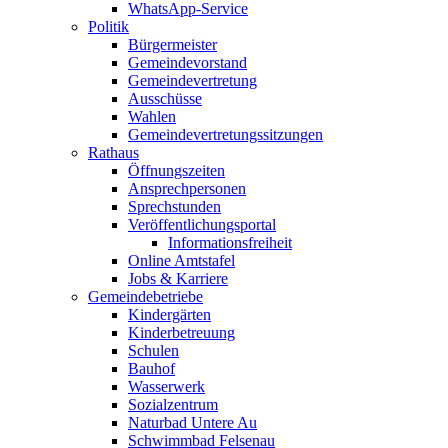
WhatsApp-Service
Politik
Bürgermeister
Gemeindevorstand
Gemeindevertretung
Ausschüsse
Wahlen
Gemeindevertretungssitzungen
Rathaus
Öffnungszeiten
Ansprechpersonen
Sprechstunden
Veröffentlichungsportal
Informationsfreiheit
Online Amtstafel
Jobs & Karriere
Gemeindebetriebe
Kindergärten
Kinderbetreuung
Schulen
Bauhof
Wasserwerk
Sozialzentrum
Naturbad Untere Au
Schwimmbad Felsenau