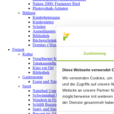
Natura 2000: Frastanzer Ried
Photovoltaik-Anlagen
Bildung
Kinderbetreuung
Kindergärten
Schulen
Anmeldungen
Bibliothek
Bücherschränke
Domino s’Hus am Kirchplatz
Freizeit
Zustimmung
Kultur
Vorarlberger Museumswelt
Tabakausstellung
Kino vor Ort
Diese Webseite verwendet 
Bibliothek
Gastronomie
Wir verwenden Cookies, um I
Essen und Trinken in Frastanz
und die Zugriffe auf unsere 
Sport
Website an unsere Partner fü
Naturbad Untere Au
Schwimmbad Felsenau
möglicherweise mit weiteren
Wandern in Frastanz
der Dienste gesammelt habe
Schilift Bazora
Spiel- und Sportstätten
Bewegt ins Alter