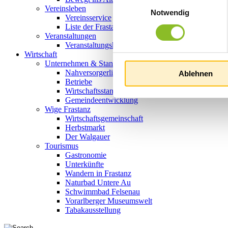
Einwilligungsauswahl
Vereinsleben
Notwendig
Vereinsservice
Liste der Frastanzer Vereine
Veranstaltungen
Veranstaltungskalender
Wirtschaft
Unternehmen & Standort
Nahversorgerliste
Ablehnen
Betriebe
Wirtschaftsstandort Frastanz
Gemeindeentwicklung
Wige Frastanz
Wirtschaftsgemeinschaft
Herbstmarkt
Der Walgauer
Tourismus
Gastronomie
Unterkünfte
Wandern in Frastanz
Naturbad Untere Au
Schwimmbad Felsenau
Vorarlberger Museumswelt
Tabakausstellung