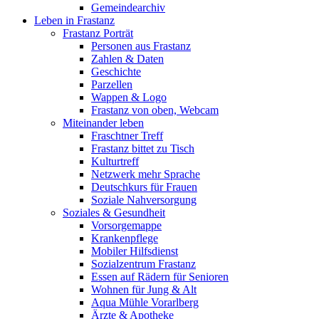
Gemeindearchiv
Leben in Frastanz
Frastanz Porträt
Personen aus Frastanz
Zahlen & Daten
Geschichte
Parzellen
Wappen & Logo
Frastanz von oben, Webcam
Miteinander leben
Fraschtner Treff
Frastanz bittet zu Tisch
Kulturtreff
Netzwerk mehr Sprache
Deutschkurs für Frauen
Soziale Nahversorgung
Soziales & Gesundheit
Vorsorgemappe
Krankenpflege
Mobiler Hilfsdienst
Sozialzentrum Frastanz
Essen auf Rädern für Senioren
Wohnen für Jung & Alt
Aqua Mühle Vorarlberg
Ärzte & Apotheke