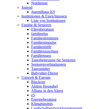
Notdienste
Jugend
Jugendhaus K9
Institutionen & Einrichtungen
Liste von Institutionen
Familie & Senioren
Elternberatung
familieplus
Familienlotsinnen
Familienimpulse
Familienhilfe
Familienzuschuss
Familienpass
Tagesbetreuung für Senioren
Seniorenverbindungen
Tagesmütter
Babysitter-Dienst
Umwelt & Energie
Blackout
Aktion Heugabel
Allianz in den Alpen
e5
Energieberatung
Klimabündnis
Landschaftsentwicklungskonzept