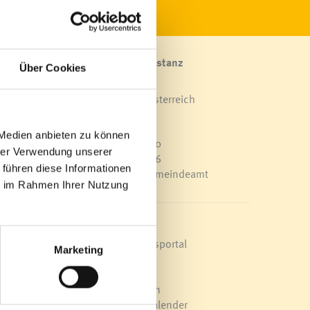
Marktgemeinde Frastanz
Über Cookies
Sägenplatz 1
A-6820 Frastanz, Österreich
Lageplan
 Medien anbieten zu können
T
0043 5522 51534-0
hrer Verwendung unserer
F 0043 5522 51534-6
 führen diese Informationen
E-Mail an das Gemeindeamt
ie im Rahmen Ihrer Nutzung
Schnellzugriff
Veröffentlichungsportal
Marketing
Blackout
Ortsplan
Bürgermeldungen
Veranstaltungskalender