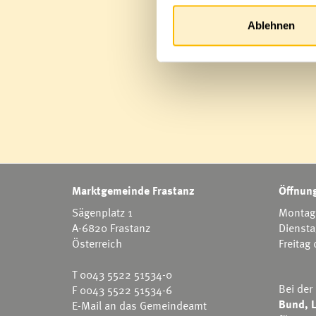
Ablehnen
Marktgemeinde Frastanz
Öffnung
Sägenplatz 1
Montag 
A-6820 Frastanz
Diensta
Österreich
Freitag
T
0043 5522 51534-0
Bei der
F 0043 5522 51534-6
Bund, L
E-Mail an das Gemeindeamt