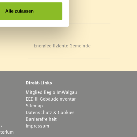
Mediathek
News Archiv
Alle zulassen
Energieeffiziente Gemeinde
Direkt-Links
Mitglied Regio ImWalgau
EED III Gebäudeinventar
Sitemap
Datenschutz & Cookies
Barrierefreiheit
h:
Impressum
terium