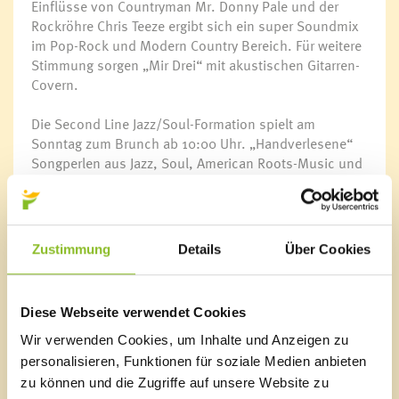
Einflüsse von Countryman Mr. Donny Pale und der
Rockröhre Chris Teeze ergibt sich ein super Soundmix
im Pop-Rock und Modern Country Bereich. Für weitere
Stimmung sorgen „Mir Drei“ mit akustischen Gitarren-
Covern.
Die Second Line Jazz/Soul-Formation spielt am
Sonntag zum Brunch ab 10:00 Uhr. „Handverlesene“
Songperlen aus Jazz, Soul, American Roots-Music und
New Orleans Grooves verschmelzen eigenständig
interpretiert zu einem homogenen Ganzen. Die eigenen
Arrangements sind mal feurig zupackend, mal fein
transparent, und enthalten stets eine sehr persönliche
Zustimmung
Details
Über Cookies
Note.
Überblick:
Diese Webseite verwendet Cookies
FR 24.06.:
Montaphonic & Martin Weinzerl
LIVE-MUSIK & KABARETT ab 18:00 Uhr
Wir verwenden Cookies, um Inhalte und Anzeigen zu
personalisieren, Funktionen für soziale Medien anbieten
SA 25.06.:
Miss Teeze Band & Mir Drei
zu können und die Zugriffe auf unsere Website zu
LIVE-MUSIK ab 18:00 Uhr