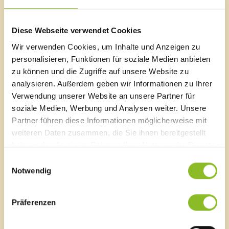
Stream zu nutzen. Unter
www.frastanz.at
wird die
Sitzung ab 19:00 Uhr live übertragen.
Diese Webseite verwendet Cookies
Wir verwenden Cookies, um Inhalte und Anzeigen zu
personalisieren, Funktionen für soziale Medien anbieten
zu können und die Zugriffe auf unsere Website zu
Marktgemeinde Frastanz
analysieren. Außerdem geben wir Informationen zu Ihrer
Sägenplatz 1
Verwendung unserer Website an unsere Partner für
A-6820 Frastanz, Österreich
soziale Medien, Werbung und Analysen weiter. Unsere
Lageplan
Partner führen diese Informationen möglicherweise mit
weiteren Daten zusammen, die Sie ihnen bereitgestellt
T
0043 5522 51534-0
haben oder die sie im Rahmen Ihrer Nutzung der Dienste
F 0043 5522 51534-6
gesammelt haben.
E-Mail an das Gemeindeamt
Einwilligungsauswahl
Notwendig
Schnellzugriff
Präferenzen
Veröffentlichungsportal
Blackout