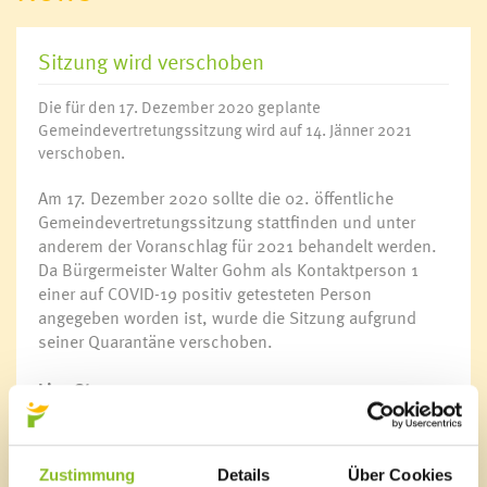
Sitzung wird verschoben
Die für den 17. Dezember 2020 geplante
Gemeindevertretungssitzung wird auf 14. Jänner 2021
verschoben.
Am 17. Dezember 2020 sollte die 02. öffentliche
Gemeindevertretungssitzung stattfinden und unter
anderem der Voranschlag für 2021 behandelt werden.
Da Bürgermeister Walter Gohm als Kontaktperson 1
einer auf COVID-19 positiv getesteten Person
angegeben worden ist, wurde die Sitzung aufgrund
seiner Quarantäne verschoben.
Live-Stream
Die 02. öffentliche Sitzung der Gemeindevertretung
wird nun am 14. Jänner 2021 im Adalbert-Welte-Saal
nachgeholt. Aufgrund der derzeitigen Covid-19-
Zustimmung
Details
Über Cookies
Situation werden alle Interessierten gebeten, den Live-