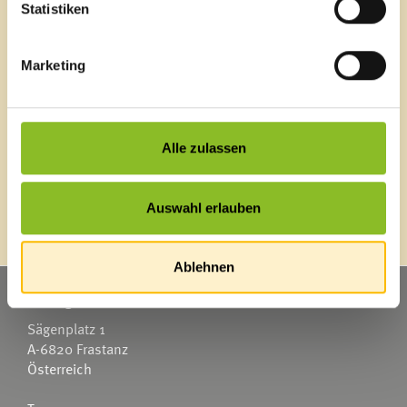
Ortsplan
Statistiken
Bürgermeldungen
Veranstaltungskalender
Mediathek
Marketing
News Archiv
Alle zulassen
Energieeffiziente Gemeinde
Auswahl erlauben
Ablehnen
Marktgemeinde Frastanz
Sägenplatz 1
A-6820 Frastanz
Österreich