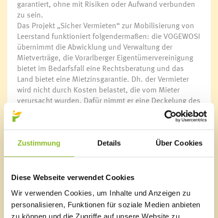
garantiert, ohne mit Risiken oder Aufwand verbunden
zu sein.
Das Projekt „Sicher Vermieten“ zur Mobilisierung von
Leerstand funktioniert folgendermaßen: die VOGEWOSI
übernimmt die Abwicklung und Verwaltung der
Mietverträge, die Vorarlberger Eigentümervereinigung
bietet im Bedarfsfall eine Rechtsberatung und das
Land bietet eine Mietzinsgarantie. Dh. der Vermieter
wird nicht durch Kosten belastet, die vom Mieter
verursacht wurden. Dafür nimmt er eine Deckelung des
Mietzinses in Kauf. "Eigentümer wollen Sicherheit und
wenig Aufwand bei der Vermietung ihrer Wohnung oder
ihres Hauses. Genau das können wir mit diesem
Modell anbieten. Unser Ziel ist es, leerstehende
Zustimmung
Details
Über Cookies
Wohnungen verfügbar zu machen. Die Projektpartner
garantieren, dass Eigentümer und Mieter gut betreut
werden", fasst Landesstatthalter Karlheinz Rüdisser
Diese Webseite verwendet Cookies
die Vorzüge des „Sicher Vermieten“-Modells
Wir verwenden Cookies, um Inhalte und Anzeigen zu
zusammen.
personalisieren, Funktionen für soziale Medien anbieten
Das Projekt wurde zwischenzeitlich auch um
zu können und die Zugriffe auf unsere Website zu