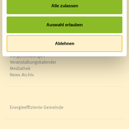
F 0043 5522 51534-6
Alle zulassen
E-Mail an das Gemeindeamt
Auswahl erlauben
Schnellzugriff
Veröffentlichungsportal
Blackout
Ablehnen
Ortsplan
Bürgermeldungen
Veranstaltungskalender
Mediathek
News Archiv
Energieeffiziente Gemeinde