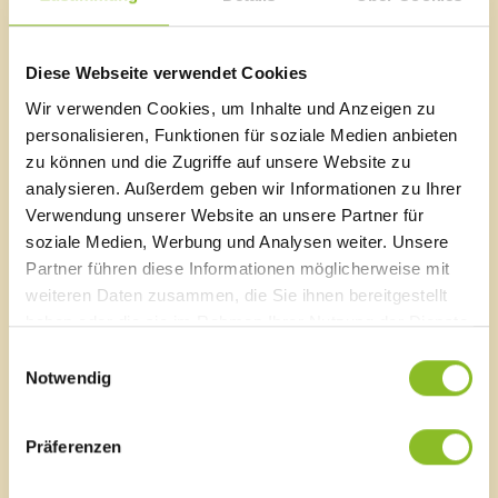
einer kompakten Bauzeit von drei Monaten (Ende
Februar bis Mai 2019) fertiggestellt, sicherten die
Vertreter der Baufirma zu.
Diese Webseite verwendet Cookies
Wir verwenden Cookies, um Inhalte und Anzeigen zu
personalisieren, Funktionen für soziale Medien anbieten
zu können und die Zugriffe auf unsere Website zu
Marktgemeinde Frastanz
analysieren. Außerdem geben wir Informationen zu Ihrer
Sägenplatz 1
Verwendung unserer Website an unsere Partner für
A-6820 Frastanz, Österreich
soziale Medien, Werbung und Analysen weiter. Unsere
Lageplan
Partner führen diese Informationen möglicherweise mit
weiteren Daten zusammen, die Sie ihnen bereitgestellt
T
0043 5522 51534-0
haben oder die sie im Rahmen Ihrer Nutzung der Dienste
F 0043 5522 51534-6
gesammelt haben.
Einwilligungsauswahl
E-Mail an das Gemeindeamt
Notwendig
Schnellzugriff
Präferenzen
Veröffentlichungsportal
Blackout