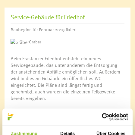
Service-Gebäude für Friedhof
Baubeginn für Februar 2019 fixiert.
Gräber
Beim Frastanzer Friedhof entsteht ein neues
Servicegebäude, das unter anderem die Entsorgung
der anstehenden Abfälle ermöglichen soll. Außerdem
wird in diesem Gebäude ein öffentliches WC
eingerichtet. Die Pläne sind längst fertig und
genehmigt, auch wurden die einzelnen Teilgewerke
bereits vergeben.
Der für Anfang Oktober vorgesehene Baubeginn wurde
in Rücksichtnahme auf die starke Auslastung der
damit beauftragten Frastanzer Baufirma auf Ende
Februar 2019 verschoben. Das Bauwerk wird dann in
Zustimmung
Details
Über Cookies