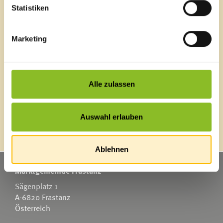
Statistiken
Ortsplan
Bürgermeldungen
Veranstaltungskalender
Marketing
Mediathek
News Archiv
Alle zulassen
Energieeffiziente Gemeinde
Auswahl erlauben
Ablehnen
Marktgemeinde Frastanz
Sägenplatz 1
A-6820 Frastanz
Österreich