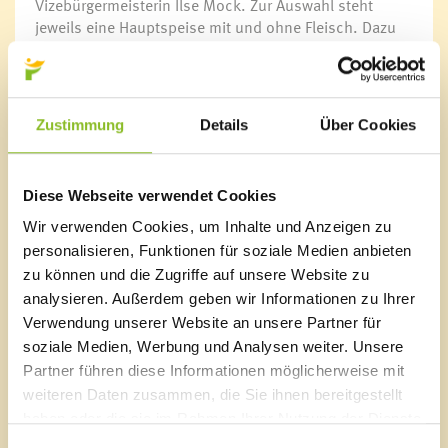
Vizebürgermeisterin Ilse Mock. Zur Auswahl steht
jeweils eine Hauptspeise mit und ohne Fleisch. Dazu
wird ein Salat oder eine Suppe um 7,20 Euro serviert.
Bei einem Aufpreis von 1,50 Euro gibt es Salat und
Suppe zur Hauptspeise dazu.
Zustimmung
Details
Über Cookies
Anmeldung & Fahrdienst
Der Senioren-Mittagstisch startet wieder am
04.09.2020 und wird jeden Freitag, außer an
Diese Webseite verwendet Cookies
Feiertagen, angeboten. Anmeldungen sind in der
Bürgerservice-Stelle im Rathaus unter der Tel.Nr. 05522
Wir verwenden Cookies, um Inhalte und Anzeigen zu
51534 oder direkt beim Mühlecafé unter der Tel.Nr.
personalisieren, Funktionen für soziale Medien anbieten
05522 51596 120 möglich. Anmeldeschluss ist jeweils
zu können und die Zugriffe auf unsere Website zu
einen Tag vorher. Wer einen Fahrdienst benötigt, bitte
analysieren. Außerdem geben wir Informationen zu Ihrer
in der Bürgerservice-Stelle anrufen!
Verwendung unserer Website an unsere Partner für
soziale Medien, Werbung und Analysen weiter. Unsere
Partner führen diese Informationen möglicherweise mit
weiteren Daten zusammen, die Sie ihnen bereitgestellt
Marktgemeinde Frastanz
haben oder die sie im Rahmen Ihrer Nutzung der Dienste
gesammelt haben.