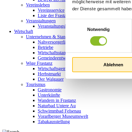
möglicherweise mit weiteren
Vereinsleben
der Dienste gesammelt habe
Vereinsservice
Liste der Frastanzer Vereine
Veranstaltungen
Einwilligungsauswahl
Veranstaltungskalender
Notwendig
Wirtschaft
Unternehmen & Standort
Nahversorgerliste
Betriebe
Wirtschaftsstandort Frastanz
Gemeindeentwicklung
Wige Frastanz
Ablehnen
Wirtschaftsgemeinschaft
Herbstmarkt
Der Walgauer
Tourismus
Gastronomie
Unterkünfte
Wandern in Frastanz
Naturbad Untere Au
Schwimmbad Felsenau
Vorarlberger Museumswelt
Tabakausstellung