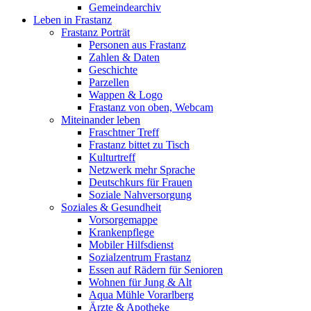
Gemeindearchiv
Leben in Frastanz
Frastanz Porträt
Personen aus Frastanz
Zahlen & Daten
Geschichte
Parzellen
Wappen & Logo
Frastanz von oben, Webcam
Miteinander leben
Fraschtner Treff
Frastanz bittet zu Tisch
Kulturtreff
Netzwerk mehr Sprache
Deutschkurs für Frauen
Soziale Nahversorgung
Soziales & Gesundheit
Vorsorgemappe
Krankenpflege
Mobiler Hilfsdienst
Sozialzentrum Frastanz
Essen auf Rädern für Senioren
Wohnen für Jung & Alt
Aqua Mühle Vorarlberg
Ärzte & Apotheke