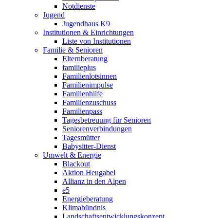
Notdienste
Jugend
Jugendhaus K9
Institutionen & Einrichtungen
Liste von Institutionen
Familie & Senioren
Elternberatung
familieplus
Familienlotsinnen
Familienimpulse
Familienhilfe
Familienzuschuss
Familienpass
Tagesbetreuung für Senioren
Seniorenverbindungen
Tagesmütter
Babysitter-Dienst
Umwelt & Energie
Blackout
Aktion Heugabel
Allianz in den Alpen
e5
Energieberatung
Klimabündnis
Landschaftsentwicklungskonzept