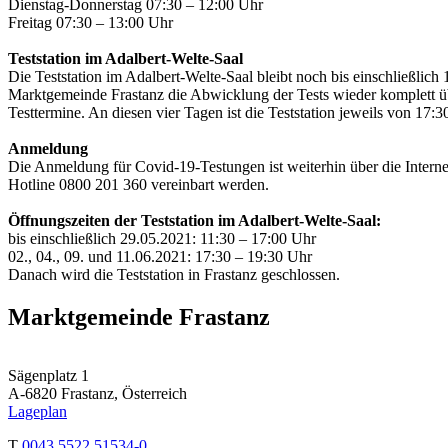
Dienstag-Donnerstag 07:30 – 12:00 Uhr
Freitag 07:30 – 13:00 Uhr
Teststation im Adalbert-Welte-Saal
Die Teststation im Adalbert-Welte-Saal bleibt noch bis einschließli
Marktgemeinde Frastanz die Abwicklung der Tests wieder komplett übe
Testtermine. An diesen vier Tagen ist die Teststation jeweils von 17:3
Anmeldung
Die Anmeldung für Covid-19-Testungen ist weiterhin über die Interne
Hotline 0800 201 360 vereinbart werden.
Öffnungszeiten der Teststation im Adalbert-Welte-Saal:
bis einschließlich 29.05.2021: 11:30 – 17:00 Uhr
02., 04., 09. und 11.06.2021: 17:30 – 19:30 Uhr
Danach wird die Teststation in Frastanz geschlossen.
Marktgemeinde Frastanz
Sägenplatz 1
A-6820 Frastanz, Österreich
Lageplan
T
0043 5522 51534-0