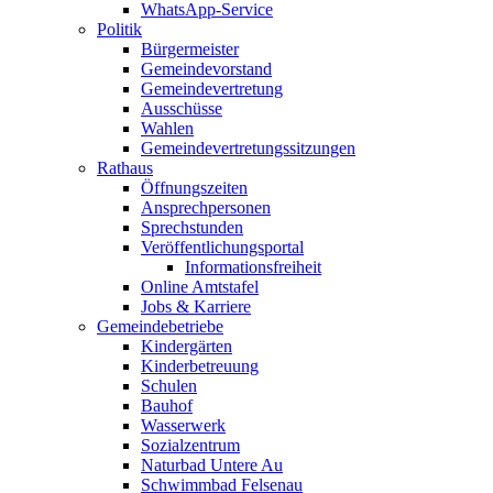
WhatsApp-Service
Politik
Bürgermeister
Gemeindevorstand
Gemeindevertretung
Ausschüsse
Wahlen
Gemeindevertretungssitzungen
Rathaus
Öffnungszeiten
Ansprechpersonen
Sprechstunden
Veröffentlichungsportal
Informationsfreiheit
Online Amtstafel
Jobs & Karriere
Gemeindebetriebe
Kindergärten
Kinderbetreuung
Schulen
Bauhof
Wasserwerk
Sozialzentrum
Naturbad Untere Au
Schwimmbad Felsenau