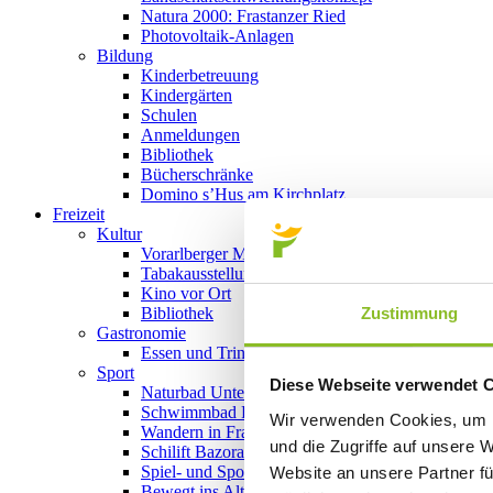
Natura 2000: Frastanzer Ried
Photovoltaik-Anlagen
Bildung
Kinderbetreuung
Kindergärten
Schulen
Anmeldungen
Bibliothek
Bücherschränke
Domino s’Hus am Kirchplatz
Freizeit
Kultur
Vorarlberger Museumswelt
Tabakausstellung
Kino vor Ort
Zustimmung
Bibliothek
Gastronomie
Essen und Trinken in Frastanz
Sport
Diese Webseite verwendet 
Naturbad Untere Au
Schwimmbad Felsenau
Wir verwenden Cookies, um I
Wandern in Frastanz
und die Zugriffe auf unsere 
Schilift Bazora
Spiel- und Sportstätten
Website an unsere Partner fü
Bewegt ins Alter