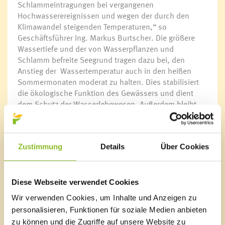
Schlammeintragungen bei vergangenen
Hochwasserereignissen und wegen der durch den
Klimawandel steigenden Temperaturen,“ so
Geschäftsführer Ing. Markus Burtscher. Die größere
Wassertiefe und der von Wasserpflanzen und
Schlamm befreite Seegrund tragen dazu bei, den
Anstieg der Wassertemperatur auch in den heißen
Sommermonaten moderat zu halten. Dies stabilisiert
die ökologische Funktion des Gewässers und dient
dem Schutz der Wasserlebewesen. Außerdem bleibt
dadurch das Wasser auch an den besucherstärksten
Tagen klar und erfrischend. So trägt die Seesanierung
dazu bei, den Badespaß in der Unteren Au auch in
Zustimmung
Details
Über Cookies
Zukunft sicherstellen zu können.
Weitere Sanierungen
Neben den Baggerarbeiten sind im Naturbad Untere Au
Diese Webseite verwendet Cookies
weitere Sanierungen geplant: Gemäß einer Grobstudie
Wir verwenden Cookies, um Inhalte und Anzeigen zu
sollen WC- & Duschanlagen, Umkleide-Räumlichkeiten
personalisieren, Funktionen für soziale Medien anbieten
sowie der Eingangsbereich und das Dach nach der
zu können und die Zugriffe auf unsere Website zu