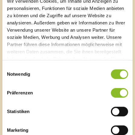
Wir verwenden Cookies, um Inhalte und Anzeigen zu
Anspruch nehmen.
personalisieren, Funktionen für soziale Medien anbieten
zu können und die Zugriffe auf unsere Website zu
Bitte schon am ersten Tag die Schultasche und
analysieren. Außerdem geben wir Informationen zu Ihrer
Federschachtel mitnehmen.
Verwendung unserer Website an unsere Partner für
Am Dienstag ist um 11:30 Uhr Unterrichtsschluss, für
soziale Medien, Werbung und Analysen weiter. Unsere
die SchülerInnen der Grundstufe I (1. und 2.Stufe) um
Partner führen diese Informationen möglicherweise mit
10:35 Uhr.
weiteren Daten zusammen, die Sie ihnen bereitgestellt
haben oder die sie im Rahmen Ihrer Nutzung der Dienste
Weitere Informationen entnehmen Sie bitte ab Anfang
gesammelt haben.
Einwilligungsauswahl
September unserer Homepage unter
Notwendig
www.vobs.at/vs-frastanzhofen
.
Präferenzen
Neue Mittelschule Frastanz:
Montag, 12.9.2016
Statistiken
08:30 Uhr – 9:00 Uhr
Einweisung aller Schüler in ihre Klassen
(Die Erstklässler treffen sich im ME-Saal zur
Marketing