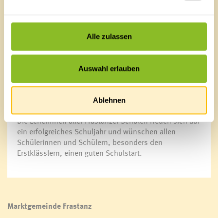
Klasseneinteilung)
ab 08:00 Uhr Wiederholungsprüfungen
Dienstag, 13.9.2016
Alle zulassen
08:15 Uhr: Eröffnungsgottesdienst in der Pfarrkirche
09:15 Uhr – 11:00 Uhr Unterricht
Auswahl erlauben
Die Unterrichtsbeginnzeiten bleiben unverändert 7:35
Uhr bzw. 14:00 Uhr.
Ablehnen
Erfolgreiches Schuljahr
Die LeherInnen aller Frastanzer Schulen freuen sich auf
ein erfolgreiches Schuljahr und wünschen allen
Schülerinnen und Schülern, besonders den
Erstklässlern, einen guten Schulstart.
Marktgemeinde Frastanz