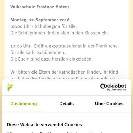
Volksschule Frastanz Hofen:
Montag, 12.September 2016
08:00 Uhr - Schulbeginn für alle.
Die SchülerInnen finden sich in den Klassen ein.
10:00 Uhr - Eröffnungsgottesdienst in der Pfarrkirche
für alle kath. SchülerInnen.
Die Eltern sind dazu herzlich eingeladen.
Wir bitten die Eltern der katholischen Kinder, ihr Kind
nach dem Gottesdienst von der Kirche abzuholen (ca.
10:40 Uhr).
Für die nichtkatholischen Kinder ist um 09:45 Uhr
Unterrichtsschluss.
Zustimmung
Details
Über Cookies
Es wird aber bis 10:35 Uhr eine Schülerbetreuung
eingerichtet.
Melden Sie am 1. Schultag der Klassenlehrerin/dem
Diese Webseite verwendet Cookies
Klassenlehrer Ihres Kindes, ob Sie diese Betreuung in