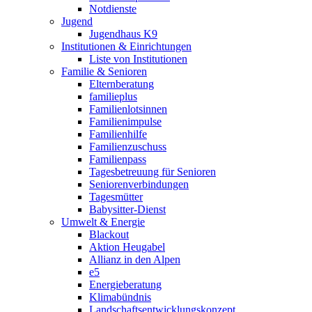
Notdienste
Jugend
Jugendhaus K9
Institutionen & Einrichtungen
Liste von Institutionen
Familie & Senioren
Elternberatung
familieplus
Familienlotsinnen
Familienimpulse
Familienhilfe
Familienzuschuss
Familienpass
Tagesbetreuung für Senioren
Seniorenverbindungen
Tagesmütter
Babysitter-Dienst
Umwelt & Energie
Blackout
Aktion Heugabel
Allianz in den Alpen
e5
Energieberatung
Klimabündnis
Landschaftsentwicklungskonzept