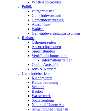
WhatsApp-Service
Politik
Bürgermeister
Gemeindevorstand
Gemeindevertretung
Ausschüsse
Wahlen
Gemeindevertretungssitzungen
Rathaus
Öffnungszeiten
Ansprechpersonen
Sprechstunden
Veröffentlichungsportal
Informationsfreiheit
Online Amtstafel
Jobs & Karriere
Gemeindebetriebe
Kindergärten
Kinderbetreuung
Schulen
Bauhof
Wasserwerk
Sozialzentrum
Naturbad Untere Au
Schwimmbad Felsenau