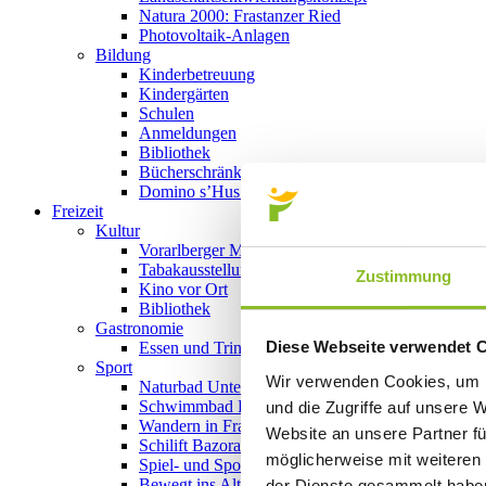
Natura 2000: Frastanzer Ried
Photovoltaik-Anlagen
Bildung
Kinderbetreuung
Kindergärten
Schulen
Anmeldungen
Bibliothek
Bücherschränke
Domino s’Hus am Kirchplatz
Freizeit
Kultur
Vorarlberger Museumswelt
Tabakausstellung
Zustimmung
Kino vor Ort
Bibliothek
Gastronomie
Diese Webseite verwendet 
Essen und Trinken in Frastanz
Sport
Wir verwenden Cookies, um I
Naturbad Untere Au
Schwimmbad Felsenau
und die Zugriffe auf unsere 
Wandern in Frastanz
Website an unsere Partner fü
Schilift Bazora
möglicherweise mit weiteren
Spiel- und Sportstätten
Bewegt ins Alter
der Dienste gesammelt habe