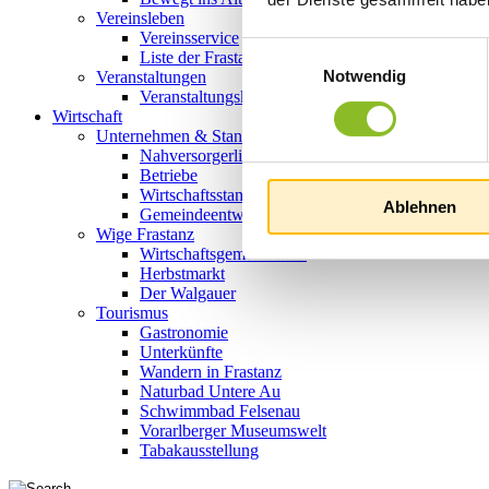
Vereinsleben
Vereinsservice
Einwilligungsauswahl
Liste der Frastanzer Vereine
Notwendig
Veranstaltungen
Veranstaltungskalender
Wirtschaft
Unternehmen & Standort
Nahversorgerliste
Betriebe
Wirtschaftsstandort Frastanz
Ablehnen
Gemeindeentwicklung
Wige Frastanz
Wirtschaftsgemeinschaft
Herbstmarkt
Der Walgauer
Tourismus
Gastronomie
Unterkünfte
Wandern in Frastanz
Naturbad Untere Au
Schwimmbad Felsenau
Vorarlberger Museumswelt
Tabakausstellung