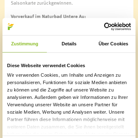
Saisonkarte zurückgewinnen.
Vorverkauf im Naturbad Untere Au:
Donnerstag, 30.03.2023, 16:00 – 18:00 Uhr
Freitag, 31.03.2023, 16:00 - 18:00 Uhr
Samstag, 01.04.2023, 09:00 - 12:00 Uhr
Zustimmung
Details
Über Cookies
Saisonstart:
01.05.2023
Herunterladen
Diese Webseite verwendet Cookies
Preisliste
(PDF, 91 kb)
Wir verwenden Cookies, um Inhalte und Anzeigen zu
personalisieren, Funktionen für soziale Medien anbieten
zu können und die Zugriffe auf unsere Website zu
Link
analysieren. Außerdem geben wir Informationen zu Ihrer
Naturbad Untere Au
Verwendung unserer Website an unsere Partner für
soziale Medien, Werbung und Analysen weiter. Unsere
Partner führen diese Informationen möglicherweise mit
weiteren Daten zusammen, die Sie ihnen bereitgestellt
haben oder die sie im Rahmen Ihrer Nutzung der Dienste