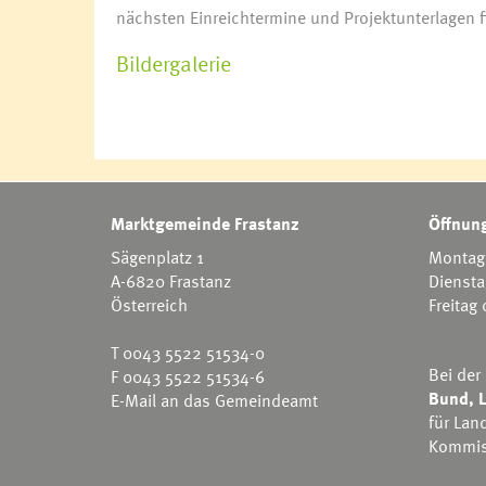
nächsten Einreichtermine und Projektunterlagen 
Bildergalerie
Marktgemeinde Frastanz
Öffnung
Sägenplatz 1
Montag 
A-6820 Frastanz
Diensta
Österreich
Freitag
T
0043 5522 51534-0
Bei der
F 0043 5522 51534-6
Bund, L
E-Mail an das Gemeindeamt
für Lan
Kommis