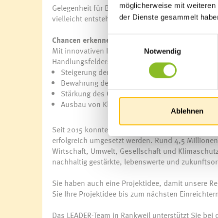
möglicherweise mit weiteren
Gelegenheit für Begegnung, Austausch und Inspi
vielleicht entsteht daraus schon das nächste LE
der Dienste gesammelt habe
Chancen erkennen, Herausforderungen meistern 
Einwilligungsauswahl
Mit innovativen Ideen stärken LEADER-Projekte di
Notwendig
Handlungsfelder:
Steigerung der regionalen Wertschöpfung
Bewahrung der natürlichen Ressourcen und kul
Stärkung des Gemeinwohls
Ausbau von Klimaschutz und Klimawandelanp
Ablehnen
Seit 2015 konnten in der LEADER-Region Vorderl
erfolgreich umgesetzt werden. Rund 4,5 Millionen E
Wirtschaft, Umwelt, Gesellschaft und Klimaschut
nachhaltig gestärkte, lebenswerte und zukunftsori
Sie haben auch eine Projektidee, damit unsere Re
Sie Ihre Projektidee bis zum nächsten Einreichte
Das LEADER-Team in Rankweil unterstützt Sie bei 