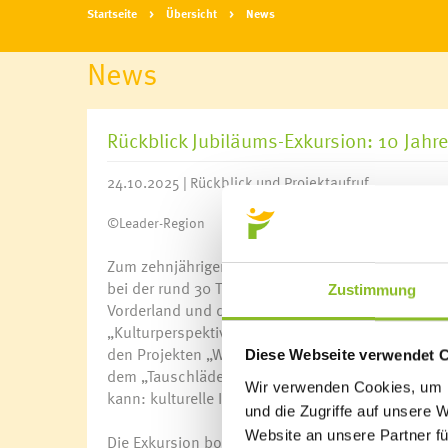
Startseite
Übersicht
News
News
Rückblick Jubiläums-Exkursion: 10 Jah
24.10.2025 | Rückblick und Projektaufruf
©Leader-Region
Zum zehnjährigen Bestehen lud das LEADER-Manag
bei der rund 30 Teilnehmerinnen und Teilnehmer 
Zustimmung
Vorderland und durch den Walgau – wurden je drei 
„Kulturperspektiven“ und „KulturGut Trift“ in Ra
den Projekten „Walgauer Werkboxen und Experime
Diese Webseite verwendet 
dem „Tauschlädele“ in Thüringen Halt machte. Die P
Wir verwenden Cookies, um I
kann: kulturelle Impulse, neue Begegnungsräume,
und die Zugriffe auf unsere 
Website an unsere Partner fü
Die Exkursion bot nicht nur interessante Einblick