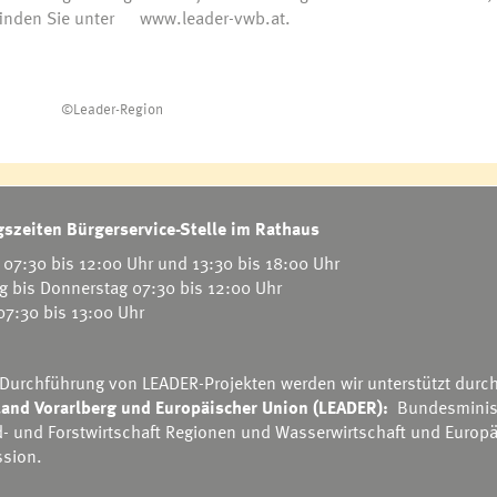
finden Sie unter
www.leader-vwb.at.
©Leader-Region
szeiten Bürgerservice-Stelle im Rathaus
07:30 bis 12:00 Uhr und 13:30 bis 18:00 Uhr
g bis Donnerstag 07:30 bis 12:00 Uhr
 07:30 bis 13:00 Uhr
©Leader-Region
 Durchführung von LEADER-Projekten werden wir unterstützt durc
©Leader-Region
©Leader-Region
and Vorarlberg und Europäischer Union (LEADER):
Bundesminis
d- und Forstwirtschaft Regionen und Wasserwirtschaft
und
Europä
sion.