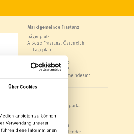
Marktgemeinde Frastanz
Sägenplatz 1
A-6820 Frastanz, Österreich
Lageplan
T
0043 5522 51534-0
F 0043 5522 51534-6
E-Mail an das Gemeindeamt
ein,
 das
Über Cookies
n
Schnellzugriff
 bei
Veröffentlichungsportal
 und
Blackout
sein
 Medien anbieten zu können
Ortsplan
den.
hrer Verwendung unserer
Bürgermeldungen
 führen diese Informationen
Veranstaltungskalender