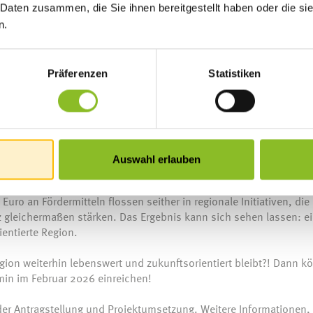
 Daten zusammen, die Sie ihnen bereitgestellt haben oder die s
ration. Viele Teilnehmende nahmen neue Ideen mit nach Hause,
ADER-Projekt – ganz nach dem Motto: gemeinsam Zukunft gestalte
n.
– mit LEADER für unsere Region
e ländliche Entwicklung unserer Region – gebündelt in vier
Präferenzen
Statistiken
turelles Erbe
assung
Auswahl erlauben
and-Walgau-Bludenz in diesen Themenbereichen über 90 Projekte
uro an Fördermitteln flossen seither in regionale Initiativen, die
z gleichermaßen stärken. Das Ergebnis kann sich sehen lassen: e
entierte Region.
gion weiterhin lebenswert und zukunftsorientiert bleibt?! Dann k
rmin im Februar 2026 einreichen!
der Antragstellung und Projektumsetzung. Weitere Informationen, 