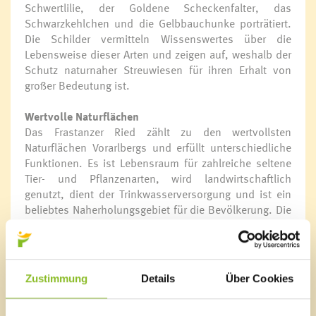
Schwertlilie, der Goldene Scheckenfalter, das
Schwarzkehlchen und die Gelbbauchunke porträtiert.
Die Schilder vermitteln Wissenswertes über die
Lebensweise dieser Arten und zeigen auf, weshalb der
Schutz naturnaher Streuwiesen für ihren Erhalt von
großer Bedeutung ist.
Wertvolle Naturflächen
Das Frastanzer Ried zählt zu den wertvollsten
Naturflächen Vorarlbergs und erfüllt unterschiedliche
Funktionen. Es ist Lebensraum für zahlreiche seltene
Tier- und Pflanzenarten, wird landwirtschaftlich
genutzt, dient der Trinkwasserversorgung und ist ein
beliebtes Naherholungsgebiet für die Bevölkerung. Die
neue Beschilderung macht diese vielfältigen
Nutzungen sichtbar und zeigt auf, wie wichtig ein
respektvoller Umgang mit diesem Naturraum ist. „Wir
können nur schützen, was wir schätzen. Deshalb ist es
Zustimmung
Details
Über Cookies
wichtig, die Besonderheiten des Frastanzer Rieds
sichtbar und erlebbar zu machen“, betonte Landesrat