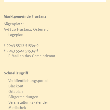
Marktgemeinde Frastanz
Sägenplatz 1
A-6820 Frastanz, Österreich
Lageplan
©Marktgemeinde Frastanz
©Marktgemeinde Frastanz
©Marktgemeinde Frastanz
©Marktgemeinde Frastanz
©Marktgemeinde Frastanz
©Marktgemeinde Frastanz
©Marktgemeinde Frastanz
©Marktgemeinde Frastanz
©Land Vorarlberg /Bernd Hofmeister
©Land Vorarlberg /Bernd Hofmeister
T
0043 5522 51534-0
F 0043 5522 51534-6
E-Mail an das Gemeindeamt
©Marktgemeinde Frastanz
©Marktgemeinde Frastanz
Schnellzugriff
Veröffentlichungsportal
Blackout
Ortsplan
Bürgermeldungen
Veranstaltungskalender
Mediathek