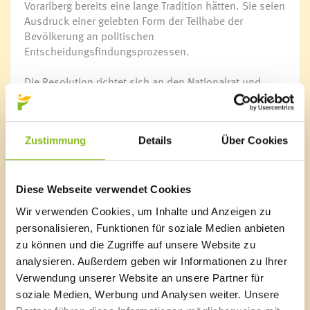
Vorarlberg bereits eine lange Tradition hätten. Sie seien
Ausdruck einer gelebten Form der Teilhabe der
Bevölkerung an politischen
Entscheidungsfindungsprozessen.
Die Resolution richtet sich an den Nationalrat und
Bundesrat und ist eine Reaktion auf die Erkenntnis des
Verfassungsgerichtshofes. Dieser hatte im Oktober
2020 von der Bevölkerung initiierte
Volksabstimmungen als Widerspruch zum
Zustimmung
Details
Über Cookies
repräsentativ-demokratischen System bezeichnet.
Demzufolge wäre ein solches direkt-demokratisches
Instrument ohne Änderung der Bundesverfassung
Diese Webseite verwendet Cookies
spätestens ab 2022 nicht mehr zulässig.
Wir verwenden Cookies, um Inhalte und Anzeigen zu
personalisieren, Funktionen für soziale Medien anbieten
„Mit dieser Resolution ersuchen wir den Bund,
zu können und die Zugriffe auf unsere Website zu
verfassungsrechtliche Grundlagen zu schaffen, damit
analysieren. Außerdem geben wir Informationen zu Ihrer
von Gemeindebürger*innen initiierte
Volksabstimmungen über Angelegenheiten des
Verwendung unserer Website an unsere Partner für
eigenen Wirkungsbereiches der Gemeinde
soziale Medien, Werbung und Analysen weiter. Unsere