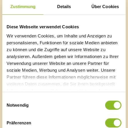
bildreiche Reise durch die Europaschutzgebiete des
Walgaus. Sie ist eine von fünf RegionsmanagerInnen
Zustimmung
Details
Über Cookies
der Natura 2000-Gebiete des Landes Vorarlberg. Sie
erzählt von herausragenden Lebensräumen,
versteckten Refugien, Hot Spots der Artenvielfalt und
Diese Webseite verwendet Cookies
ihrer Tätigkeit in der Region.
Wir verwenden Cookies, um Inhalte und Anzeigen zu
personalisieren, Funktionen für soziale Medien anbieten
zu können und die Zugriffe auf unsere Website zu
analysieren. Außerdem geben wir Informationen zu Ihrer
Marktgemeinde Frastanz
Verwendung unserer Website an unsere Partner für
soziale Medien, Werbung und Analysen weiter. Unsere
Sägenplatz 1
A-6820 Frastanz, Österreich
Partner führen diese Informationen möglicherweise mit
Lageplan
weiteren Daten zusammen, die Sie ihnen bereitgestellt
haben oder die sie im Rahmen Ihrer Nutzung der Dienste
T
0043 5522 51534-0
gesammelt haben.
Einwilligungsauswahl
F 0043 5522 51534-6
Notwendig
E-Mail an das Gemeindeamt
Präferenzen