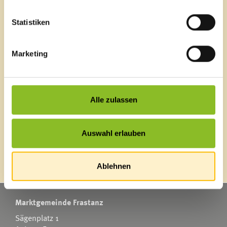
Schnellzugriff
Veröffentlichungsportal
Statistiken
Blackout
Ortsplan
Bürgermeldungen
Marketing
Veranstaltungskalender
Mediathek
News Archiv
Alle zulassen
Auswahl erlauben
Energieeffiziente Gemeinde
Ablehnen
Marktgemeinde Frastanz
Sägenplatz 1