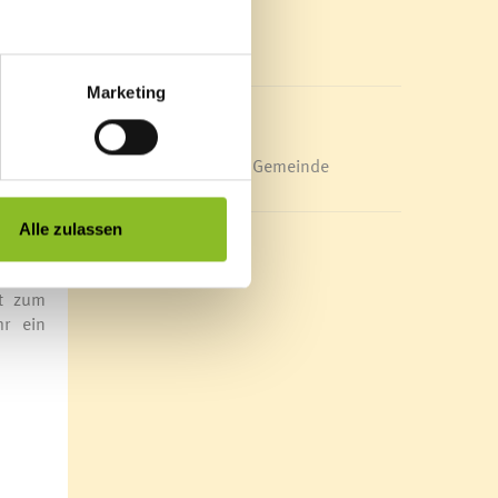
anz in
Mediathek
News Archiv
eigte.
Marketing
it der
Energieeffiziente Gemeinde
blikum
arktes
sowie
Alle zulassen
it zum
hr ein