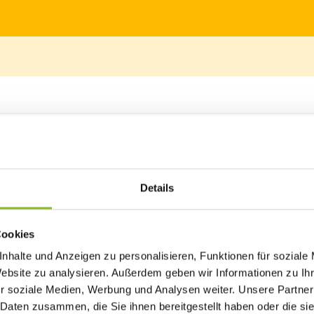
tmarkt am zweiten Sonntag im November Anziehungspunkt für Mensche
Drohnenaufnahme vom Herbstmarkt 2024. (Fotoquelle: 3
Details
ditionelle Herbstmarkt bei der Energiefabrik an der Samina stat
en an einem milden Herbsttag, der mit Nebel begann und spä
Cookies
e Markttreiben genießen. Der Markt zog viele Gäste an, die 
 ein vielseitiges Angebot entdeckten.
nhalte und Anzeigen zu personalisieren, Funktionen für soziale
Website zu analysieren. Außerdem geben wir Informationen zu I
edition des gebrannten Bratapfelschnapses von Fredi Welte, die s
r soziale Medien, Werbung und Analysen weiter. Unsere Partner
süßen Versuchen für Genussmomente und auch die heimischen 
 Daten zusammen, die Sie ihnen bereitgestellt haben oder die s