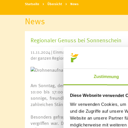
Startseite
Übersicht
News
News
Regionaler Genuss bei Sonnenschein
11.11.2024 | Einmal mehr war der Frastanzer Herbs
der ganzen Region.
Zustimmung
Am Sonntag, dem 10. November 2024, fand der tra
10:00 bis 17:00 Uhr konnten die Besucher:inn
Diese Webseite verwendet 
sonnige, freundliche Wärme überging, das bunt
zahlreichen Ständen regionale Köstlichkeiten und
Wir verwenden Cookies, um I
und die Zugriffe auf unsere 
Besonders gefragt war die limitierte Herbstmarkt
Website an unsere Partner fü
vergriffen war. Die Bäckerei Hosp sorgt mit 
möglicherweise mit weiteren