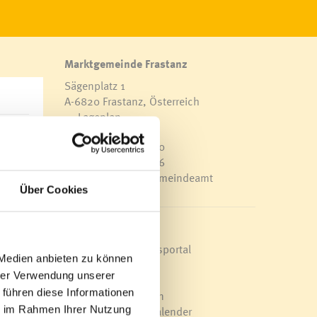
Marktgemeinde Frastanz
Sägenplatz 1
A-6820 Frastanz, Österreich
Lageplan
n aus
T
0043 5522 51534-0
F 0043 5522 51534-6
STV)
E-Mail an das Gemeindeamt
Über Cookies
t. Von
ter in
Schnellzugriff
an den
Veröffentlichungsportal
 Medien anbieten zu können
Blackout
hrer Verwendung unserer
Ortsplan
chnell
 führen diese Informationen
Bürgermeldungen
Bauern
Veranstaltungskalender
ie im Rahmen Ihrer Nutzung