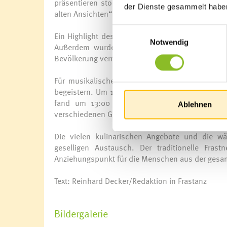
präsentieren stolz ihre Produkte. Der Stand der
der Dienste gesammelt habe
alten Ansichten“, sondern auch Bücher mit Bezug
Einwilligungsauswahl
Ein Highlight des Marktes war die Live-Demonstrat
Notwendig
Außerdem wurde die neue App „CITIES“ vorgest
Bevölkerung vernetzen und über aktuelle Aktivitä
Für musikalische Unterhaltung sorgten um 11:30
begeistern. Um 12:45 Uhr trat eine Jugendband d
fand um 13:00 Uhr statt und wurde von Lan
Ablehnen
verschiedenen Gemeindevertretern begleitet.
Die vielen kulinarischen Angebote und die w
geselligen Austausch. Der traditionelle Fras
Anziehungspunkt für die Menschen aus der gesa
Text: Reinhard Decker/Redaktion in Frastanz
Bildergalerie