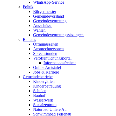
WhatsApp-Service
Politik
Bürgermeister
Gemeindevorstand
Gemeindevertretung
Ausschüsse
Wahlen
Gemeindevertretungssitzungen
Rathaus
Öffnungszeiten
Ansprechpersonen
Sprechstunden
Veröffentlichungsportal
Informationsfreiheit
Online Amtstafel
Jobs & Karriere
Gemeindebetriebe
Kindergärten
Kinderbetreuung
Schulen
Bauhof
Wasserwerk
Sozialzentrum
Naturbad Untere Au
Schwimmbad Felsenau