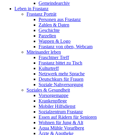
Gemeindearchiv
Leben in Frastanz
Frastanz Porträt
Personen aus Frastanz
Zahlen & Daten
Geschichte
Parzellen
Wappen & Logo
Frastanz von oben, Webcam
Miteinander leben
Fraschtner Treff
Frastanz bittet zu Tisch
Kulturtreff
Netzwerk mehr Sprache
Deutschkurs für Frauen
Soziale Nahversorgung
Soziales & Gesundheit
Vorsorgemappe
Krankenpflege
Mobiler Hilfsdienst
Sozialzentrum Frastanz
Essen auf Rädern für Senioren
Wohnen für Jung & Alt
Aqua Mühle Vorarlberg
Ärzte & Apotheke