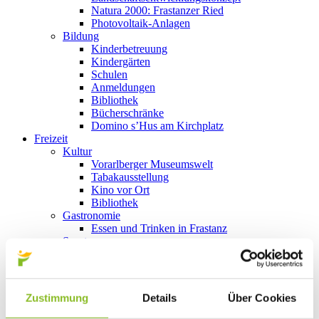
Natura 2000: Frastanzer Ried
Photovoltaik-Anlagen
Bildung
Kinderbetreuung
Kindergärten
Schulen
Anmeldungen
Bibliothek
Bücherschränke
Domino s’Hus am Kirchplatz
Freizeit
Kultur
Vorarlberger Museumswelt
Tabakausstellung
Kino vor Ort
Bibliothek
Gastronomie
Essen und Trinken in Frastanz
Sport
Naturbad Untere Au
Schwimmbad Felsenau
Wandern in Frastanz
Schilift Bazora
Zustimmung
Details
Über Cookies
Spiel- und Sportstätten
Bewegt ins Alter