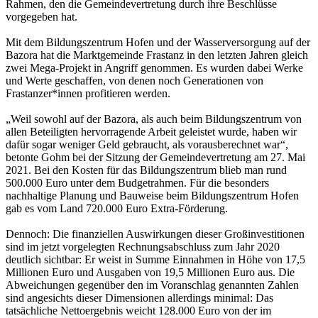
Rahmen, den die Gemeindevertretung durch ihre Beschlüsse
vorgegeben hat.
Mit dem Bildungszentrum Hofen und der Wasserversorgung auf der
Bazora hat die Marktgemeinde Frastanz in den letzten Jahren gleich
zwei Mega-Projekt in Angriff genommen. Es wurden dabei Werke
und Werte geschaffen, von denen noch Generationen von
Frastanzer*innen profitieren werden.
„Weil sowohl auf der Bazora, als auch beim Bildungszentrum von
allen Beteiligten hervorragende Arbeit geleistet wurde, haben wir
dafür sogar weniger Geld gebraucht, als vorausberechnet war“,
betonte Gohm bei der Sitzung der Gemeindevertretung am 27. Mai
2021. Bei den Kosten für das Bildungszentrum blieb man rund
500.000 Euro unter dem Budgetrahmen. Für die besonders
nachhaltige Planung und Bauweise beim Bildungszentrum Hofen
gab es vom Land 720.000 Euro Extra-Förderung.
Dennoch: Die finanziellen Auswirkungen dieser Großinvestitionen
sind im jetzt vorgelegten Rechnungsabschluss zum Jahr 2020
deutlich sichtbar: Er weist in Summe Einnahmen in Höhe von 17,5
Millionen Euro und Ausgaben von 19,5 Millionen Euro aus. Die
Abweichungen gegenüber den im Voranschlag genannten Zahlen
sind angesichts dieser Dimensionen allerdings minimal: Das
tatsächliche Nettoergebnis weicht 128.000 Euro von der im