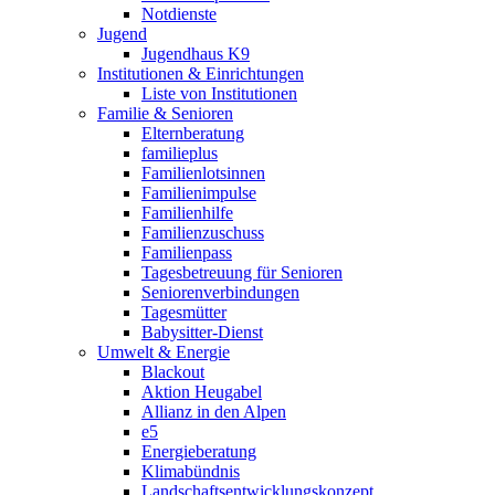
Notdienste
Jugend
Jugendhaus K9
Institutionen & Einrichtungen
Liste von Institutionen
Familie & Senioren
Elternberatung
familieplus
Familienlotsinnen
Familienimpulse
Familienhilfe
Familienzuschuss
Familienpass
Tagesbetreuung für Senioren
Seniorenverbindungen
Tagesmütter
Babysitter-Dienst
Umwelt & Energie
Blackout
Aktion Heugabel
Allianz in den Alpen
e5
Energieberatung
Klimabündnis
Landschaftsentwicklungskonzept