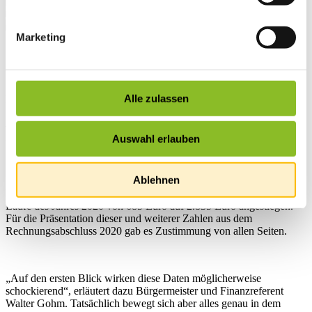
Marketing
Startseite
Übersicht
News
Alle zulassen
News
Rechnungsabschluss 2020
Auswahl erlauben
einstimmig beschlossen
Ablehnen
Die Rücklagen sind aufgebraucht, die Pro Kopf-Verschuldung ist im
Laufe des Jahres 2020 von 685 Euro auf 2.835 Euro angestiegen.
Für die Präsentation dieser und weiterer Zahlen aus dem
Rechnungsabschluss 2020 gab es Zustimmung von allen Seiten.
„Auf den ersten Blick wirken diese Daten möglicherweise
schockierend“, erläutert dazu Bürgermeister und Finanzreferent
Walter Gohm. Tatsächlich bewegt sich aber alles genau in dem