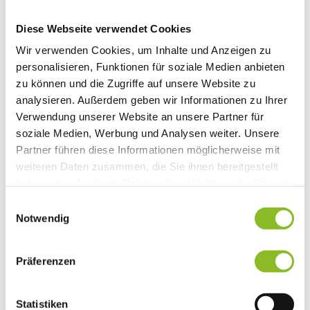
Vereinsleben
Vereinsservice
Diese Webseite verwendet Cookies
Liste der Frastanzer Vereine
Veranstaltungen
Wir verwenden Cookies, um Inhalte und Anzeigen zu
Veranstaltungskalender
personalisieren, Funktionen für soziale Medien anbieten
Wirtschaft
zu können und die Zugriffe auf unsere Website zu
Unternehmen & Standort
Nahversorgerliste
analysieren. Außerdem geben wir Informationen zu Ihrer
Betriebe
Verwendung unserer Website an unsere Partner für
Wirtschaftsstandort Frastanz
soziale Medien, Werbung und Analysen weiter. Unsere
Gemeindeentwicklung
Wige Frastanz
Partner führen diese Informationen möglicherweise mit
Wirtschaftsgemeinschaft
weiteren Daten zusammen, die Sie ihnen bereitgestellt
Herbstmarkt
haben oder die sie im Rahmen Ihrer Nutzung der Dienste
Der Walgauer
Tourismus
gesammelt haben.
Einwilligungsauswahl
Gastronomie
Notwendig
Unterkünfte
Wandern in Frastanz
Naturbad Untere Au
Schwimmbad Felsenau
Präferenzen
Vorarlberger Museumswelt
Tabakausstellung
Statistiken