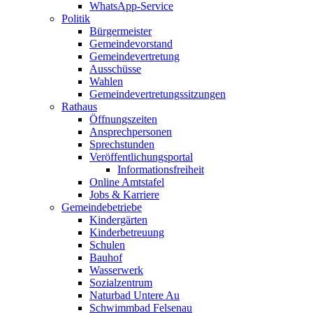
WhatsApp-Service
Politik
Bürgermeister
Gemeindevorstand
Gemeindevertretung
Ausschüsse
Wahlen
Gemeindevertretungssitzungen
Rathaus
Öffnungszeiten
Ansprechpersonen
Sprechstunden
Veröffentlichungsportal
Informationsfreiheit
Online Amtstafel
Jobs & Karriere
Gemeindebetriebe
Kindergärten
Kinderbetreuung
Schulen
Bauhof
Wasserwerk
Sozialzentrum
Naturbad Untere Au
Schwimmbad Felsenau