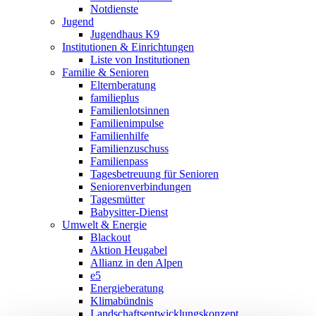
Notdienste
Jugend
Jugendhaus K9
Institutionen & Einrichtungen
Liste von Institutionen
Familie & Senioren
Elternberatung
familieplus
Familienlotsinnen
Familienimpulse
Familienhilfe
Familienzuschuss
Familienpass
Tagesbetreuung für Senioren
Seniorenverbindungen
Tagesmütter
Babysitter-Dienst
Umwelt & Energie
Blackout
Aktion Heugabel
Allianz in den Alpen
e5
Energieberatung
Klimabündnis
Landschaftsentwicklungskonzept