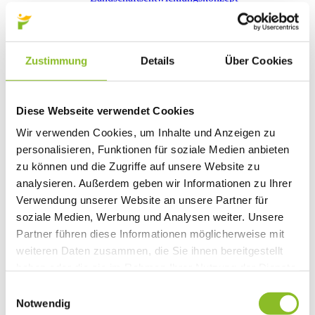
Natura 2000: Frastanzer Ried
Photovoltaik-Anlagen
Bildung
Kinderbetreuung
Zustimmung
Details
Über Cookies
Kindergärten
Schulen
Anmeldungen
Bibliothek
Diese Webseite verwendet Cookies
Bücherschränke
Domino s’Hus am Kirchplatz
Wir verwenden Cookies, um Inhalte und Anzeigen zu
Freizeit
personalisieren, Funktionen für soziale Medien anbieten
Kultur
Vorarlberger Museumswelt
zu können und die Zugriffe auf unsere Website zu
Tabakausstellung
analysieren. Außerdem geben wir Informationen zu Ihrer
Kino vor Ort
Verwendung unserer Website an unsere Partner für
Bibliothek
Gastronomie
soziale Medien, Werbung und Analysen weiter. Unsere
Essen und Trinken in Frastanz
Partner führen diese Informationen möglicherweise mit
Sport
weiteren Daten zusammen, die Sie ihnen bereitgestellt
Naturbad Untere Au
Schwimmbad Felsenau
haben oder die sie im Rahmen Ihrer Nutzung der Dienste
Wandern in Frastanz
gesammelt haben.
Schilift Bazora
Einwilligungsauswahl
Spiel- und Sportstätten
Notwendig
Bewegt ins Alter