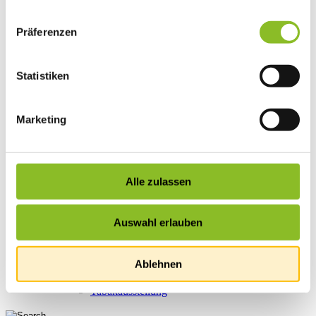
Vereinsleben
Vereinsservice
Präferenzen
Liste der Frastanzer Vereine
Veranstaltungen
Veranstaltungskalender
Wirtschaft
Statistiken
Unternehmen & Standort
Nahversorgerliste
Betriebe
Marketing
Wirtschaftsstandort Frastanz
Gemeindeentwicklung
Wige Frastanz
Wirtschaftsgemeinschaft
Herbstmarkt
Alle zulassen
Der Walgauer
Tourismus
Gastronomie
Auswahl erlauben
Unterkünfte
Wandern in Frastanz
Naturbad Untere Au
Ablehnen
Schwimmbad Felsenau
Vorarlberger Museumswelt
Tabakausstellung