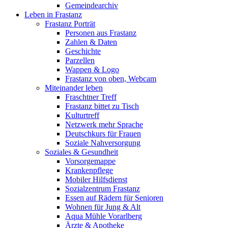
Gemeindearchiv
Leben in Frastanz
Frastanz Porträt
Personen aus Frastanz
Zahlen & Daten
Geschichte
Parzellen
Wappen & Logo
Frastanz von oben, Webcam
Miteinander leben
Fraschtner Treff
Frastanz bittet zu Tisch
Kulturtreff
Netzwerk mehr Sprache
Deutschkurs für Frauen
Soziale Nahversorgung
Soziales & Gesundheit
Vorsorgemappe
Krankenpflege
Mobiler Hilfsdienst
Sozialzentrum Frastanz
Essen auf Rädern für Senioren
Wohnen für Jung & Alt
Aqua Mühle Vorarlberg
Ärzte & Apotheke