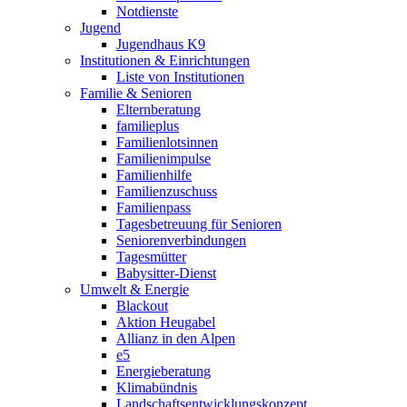
Notdienste
Jugend
Jugendhaus K9
Institutionen & Einrichtungen
Liste von Institutionen
Familie & Senioren
Elternberatung
familieplus
Familienlotsinnen
Familienimpulse
Familienhilfe
Familienzuschuss
Familienpass
Tagesbetreuung für Senioren
Seniorenverbindungen
Tagesmütter
Babysitter-Dienst
Umwelt & Energie
Blackout
Aktion Heugabel
Allianz in den Alpen
e5
Energieberatung
Klimabündnis
Landschaftsentwicklungskonzept