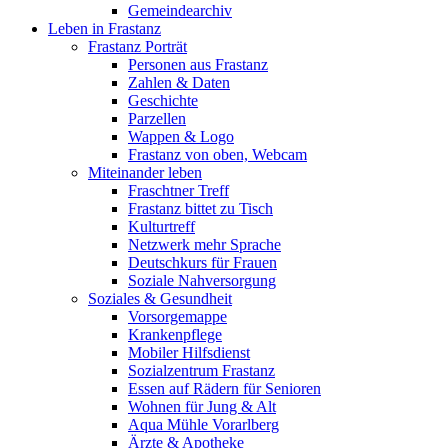
Gemeindearchiv
Leben in Frastanz
Frastanz Porträt
Personen aus Frastanz
Zahlen & Daten
Geschichte
Parzellen
Wappen & Logo
Frastanz von oben, Webcam
Miteinander leben
Fraschtner Treff
Frastanz bittet zu Tisch
Kulturtreff
Netzwerk mehr Sprache
Deutschkurs für Frauen
Soziale Nahversorgung
Soziales & Gesundheit
Vorsorgemappe
Krankenpflege
Mobiler Hilfsdienst
Sozialzentrum Frastanz
Essen auf Rädern für Senioren
Wohnen für Jung & Alt
Aqua Mühle Vorarlberg
Ärzte & Apotheke