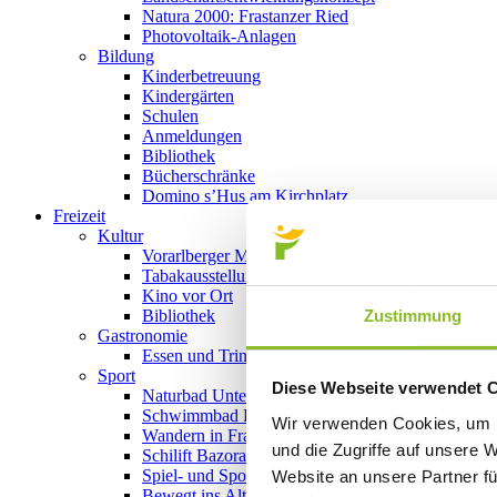
Natura 2000: Frastanzer Ried
Photovoltaik-Anlagen
Bildung
Kinderbetreuung
Kindergärten
Schulen
Anmeldungen
Bibliothek
Bücherschränke
Domino s’Hus am Kirchplatz
Freizeit
Kultur
Vorarlberger Museumswelt
Tabakausstellung
Kino vor Ort
Zustimmung
Bibliothek
Gastronomie
Essen und Trinken in Frastanz
Sport
Diese Webseite verwendet 
Naturbad Untere Au
Schwimmbad Felsenau
Wir verwenden Cookies, um I
Wandern in Frastanz
und die Zugriffe auf unsere 
Schilift Bazora
Spiel- und Sportstätten
Website an unsere Partner fü
Bewegt ins Alter