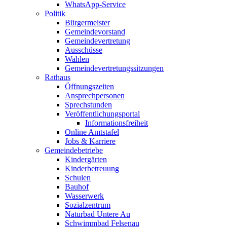
WhatsApp-Service
Politik
Bürgermeister
Gemeindevorstand
Gemeindevertretung
Ausschüsse
Wahlen
Gemeindevertretungssitzungen
Rathaus
Öffnungszeiten
Ansprechpersonen
Sprechstunden
Veröffentlichungsportal
Informationsfreiheit
Online Amtstafel
Jobs & Karriere
Gemeindebetriebe
Kindergärten
Kinderbetreuung
Schulen
Bauhof
Wasserwerk
Sozialzentrum
Naturbad Untere Au
Schwimmbad Felsenau