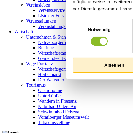
möglicherweise mit weiteren
Vereinsleben
der Dienste gesammelt habe
Vereinsservice
Liste der Frastanzer Vereine
Veranstaltungen
Einwilligungsauswahl
Veranstaltungskalender
Notwendig
Wirtschaft
Unternehmen & Standort
Nahversorgerliste
Betriebe
Wirtschaftsstandort Frastanz
Gemeindeentwicklung
Wige Frastanz
Ablehnen
Wirtschaftsgemeinschaft
Herbstmarkt
Der Walgauer
Tourismus
Gastronomie
Unterkünfte
Wandern in Frastanz
Naturbad Untere Au
Schwimmbad Felsenau
Vorarlberger Museumswelt
Tabakausstellung