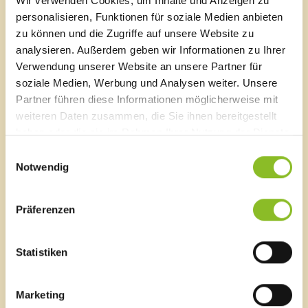
Sägenplatz 1
Wir verwenden Cookies, um Inhalte und Anzeigen zu
A-6820 Frastanz, Österreich
personalisieren, Funktionen für soziale Medien anbieten
Lageplan
zu können und die Zugriffe auf unsere Website zu
analysieren. Außerdem geben wir Informationen zu Ihrer
T
0043 5522 51534-0
Verwendung unserer Website an unsere Partner für
F 0043 5522 51534-6
soziale Medien, Werbung und Analysen weiter. Unsere
E-Mail an das Gemeindeamt
Partner führen diese Informationen möglicherweise mit
weiteren Daten zusammen, die Sie ihnen bereitgestellt
haben oder die sie im Rahmen Ihrer Nutzung der Dienste
Schnellzugriff
gesammelt haben.
Einwilligungsauswahl
Veröffentlichungsportal
Notwendig
Blackout
Ortsplan
Bürgermeldungen
Präferenzen
Veranstaltungskalender
Mediathek
News Archiv
Statistiken
Marketing