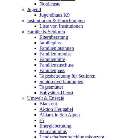
Notdienste
Jugend
Jugendhaus K9
Institutionen & Einrichtungen
Liste von Institutionen
Familie & Senioren
Elternberatung
familieplus
Familienlotsinnen
Familienimpulse
Familienhilfe
Familienzuschuss
Familienpass
Tagesbetreuung für Senioren
Seniorenverbindungen
Tagesmütter
Babysitter-Dienst
Umwelt & Energie
Blackout
Aktion Heugabel
Allianz in den Alpen
e5
Energieberatung
Klimabündnis
Landschaftsentwicklungskonzept