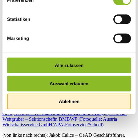
Präferenzen
Statistiken
Startseite
Übersicht
News
Marketing
News
Qualitätslabel für MINT-
Alle zulassen
Region
Auswahl erlauben
05.02.2024 | Die MINT-Region Walgau, Großes Walsertal,
Klostertal wurde in Wien als eine von 14 österreichischen MINT-
Regionen ausgezeichnet und zertifiziert.
Ablehnen
(von links nach rechts): Jakob Calice – OeAD Geschäftsführer,