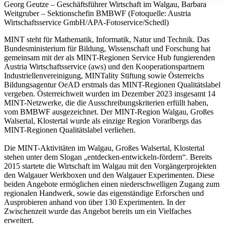
Georg Geutze – Geschäftsführer Wirtschaft im Walgau, Barbara
Weitgruber – Sektionschefin BMBWF (Fotoquelle: Austria
Wirtschaftsservice GmbH/APA-Fotoservice/Schedl)
MINT steht für Mathematik, Informatik, Natur und Technik. Das
Bundesministerium für Bildung, Wissenschaft und Forschung hat
gemeinsam mit der als MINT-Regionen Service Hub fungierenden
Austria Wirtschaftsservice (aws) und den Kooperationspartnern
Industriellenvereinigung, MINTality Stiftung sowie Österreichs
Bildungsagentur OeAD erstmals das MINT-Regionen Qualitätslabel
vergeben. Österreichweit wurden im Dezember 2023 insgesamt 14
MINT-Netzwerke, die die Ausschreibungskriterien erfüllt haben,
vom BMBWF ausgezeichnet. Der MINT-Region Walgau, Großes
Walsertal, Klostertal wurde als einzige Region Vorarlbergs das
MINT-Regionen Qualitätslabel verliehen.
Die MINT-Aktivitäten im Walgau, Großes Walsertal, Klostertal
stehen unter dem Slogan „entdecken-entwickeln-fördern“. Bereits
2015 startete die Wirtschaft im Walgau mit den Vorgängerprojekten
den Walgauer Werkboxen und den Walgauer Experimenten. Diese
beiden Angebote ermöglichen einen niederschwelligen Zugang zum
regionalen Handwerk, sowie das eigenständige Erforschen und
Ausprobieren anhand von über 130 Experimenten. In der
Zwischenzeit wurde das Angebot bereits um ein Vielfaches
erweitert.