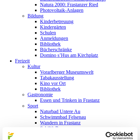
Natura 2000: Frastanzer Ried
Photovoltaik-Anlagen
Bildung
Kinderbetreuung
Kindergärten
Schulen
Anmeldungen
Bibliothek
Bücherschränke
Domino s’Hus am Kirchplatz
Freizeit
Kultur
Vorarlberger Museumswelt
Tabakausstellung
Kino vor Ort
Bibliothek
Gastronomie
Essen und Trinken in Frastanz
Sport
Naturbad Untere Au
Schwimmbad Felsenau
Wandern in Frastanz
Schilift Bazora
Spiel- und Sportstätten
Bewegt ins Alter