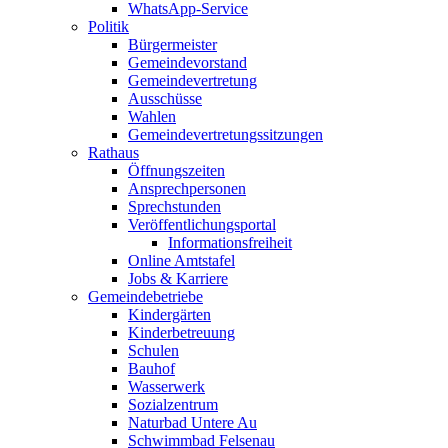
WhatsApp-Service
Politik
Bürgermeister
Gemeindevorstand
Gemeindevertretung
Ausschüsse
Wahlen
Gemeindevertretungssitzungen
Rathaus
Öffnungszeiten
Ansprechpersonen
Sprechstunden
Veröffentlichungsportal
Informationsfreiheit
Online Amtstafel
Jobs & Karriere
Gemeindebetriebe
Kindergärten
Kinderbetreuung
Schulen
Bauhof
Wasserwerk
Sozialzentrum
Naturbad Untere Au
Schwimmbad Felsenau