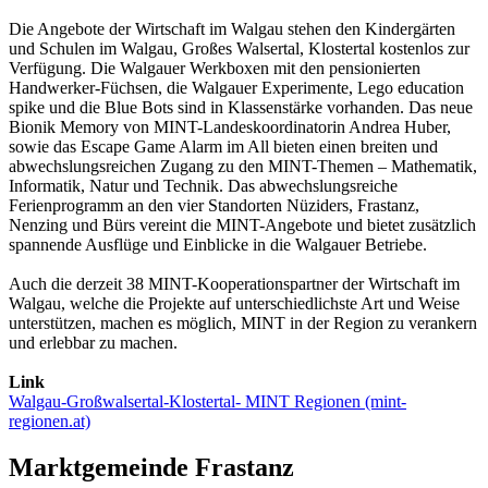
Die Angebote der Wirtschaft im Walgau stehen den Kindergärten
und Schulen im Walgau, Großes Walsertal, Klostertal kostenlos zur
Verfügung. Die Walgauer Werkboxen mit den pensionierten
Handwerker-Füchsen, die Walgauer Experimente, Lego education
spike und die Blue Bots sind in Klassenstärke vorhanden. Das neue
Bionik Memory von MINT-Landeskoordinatorin Andrea Huber,
sowie das Escape Game Alarm im All bieten einen breiten und
abwechslungsreichen Zugang zu den MINT-Themen – Mathematik,
Informatik, Natur und Technik. Das abwechslungsreiche
Ferienprogramm an den vier Standorten Nüziders, Frastanz,
Nenzing und Bürs vereint die MINT-Angebote und bietet zusätzlich
spannende Ausflüge und Einblicke in die Walgauer Betriebe.
Auch die derzeit 38 MINT-Kooperationspartner der Wirtschaft im
Walgau, welche die Projekte auf unterschiedlichste Art und Weise
unterstützen, machen es möglich, MINT in der Region zu verankern
und erlebbar zu machen.
Link
Walgau-Großwalsertal-Klostertal- MINT Regionen (mint-
regionen.at)
Marktgemeinde Frastanz