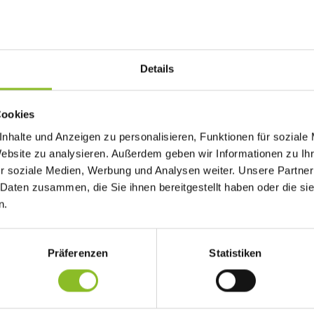
Details
Cookies
der Gemeindevertretung vom 22. September 2016 online abrufbar.
nhalte und Anzeigen zu personalisieren, Funktionen für soziale
Website zu analysieren. Außerdem geben wir Informationen zu I
r soziale Medien, Werbung und Analysen weiter. Unsere Partner
 Daten zusammen, die Sie ihnen bereitgestellt haben oder die s
n.
Präferenzen
Statistiken