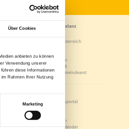
Marktgemeinde Frastanz
Über Cookies
Sägenplatz 1
A-6820 Frastanz, Österreich
Lageplan
 Medien anbieten zu können
T
0043 5522 51534-0
hrer Verwendung unserer
F 0043 5522 51534-6
 führen diese Informationen
E-Mail an das Gemeindeamt
ie im Rahmen Ihrer Nutzung
Schnellzugriff
Veröffentlichungsportal
Marketing
Blackout
Ortsplan
Bürgermeldungen
Veranstaltungskalender