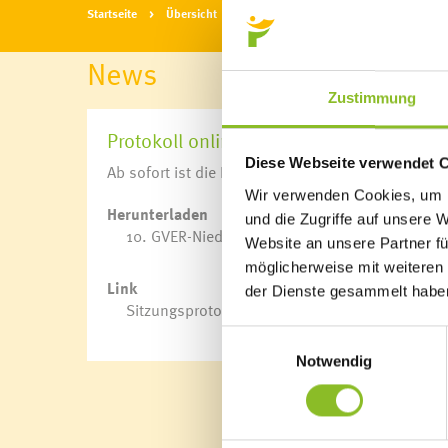
Startseite
Übersicht
News
News
Zustimmung
Protokoll online abrufbar
Diese Webseite verwendet 
Ab sofort ist die Niederschrift der 10. Sitzung 
Wir verwenden Cookies, um I
Herunterladen
und die Zugriffe auf unsere 
10. GVER-Niederschrift
(pdf-Datei, 59 KB)
Website an unsere Partner fü
möglicherweise mit weiteren
Link
der Dienste gesammelt habe
Sitzungsprotokolle
Einwilligungsauswahl
Notwendig