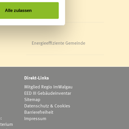
Mediathek
News Archiv
Alle zulassen
Energieeffiziente Gemeinde
Direkt-Links
Mitglied Regio ImWalgau
EED III Gebäudeinventar
Sitemap
Datenschutz & Cookies
Barrierefreiheit
h:
Impressum
terium