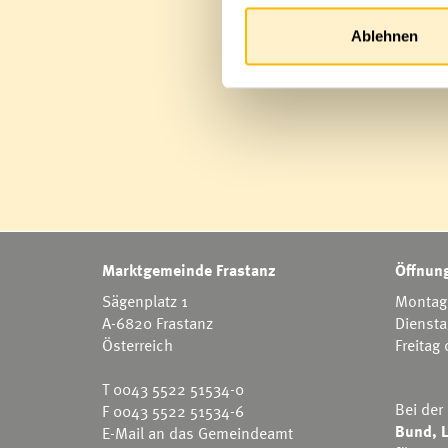
Ablehnen
Marktgemeinde Frastanz
Öffnung
Sägenplatz 1
Montag 
A-6820 Frastanz
Diensta
Österreich
Freitag
T
0043 5522 51534-0
Bei der
F 0043 5522 51534-6
Bund, L
E-Mail an das Gemeindeamt