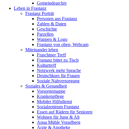
Gemeindearchiv
Leben in Frastanz
Frastanz Porträt
Personen aus Frastanz
Zahlen & Daten
Geschichte
Parzellen
Wappen & Logo
Frastanz von oben, Webcam
Miteinander leben
Fraschtner Treff
Frastanz bittet zu Tisch
Kulturtreff
Netzwerk mehr Sprache
Deutschkurs für Frauen
Soziale Nahversorgung
Soziales & Gesundheit
Vorsorgemappe
Krankenpflege
Mobiler Hilfsdienst
Sozialzentrum Frastanz
Essen auf Rädern für Senioren
Wohnen für Jung & Alt
Aqua Mühle Vorarlberg
Ärzte & Apotheke