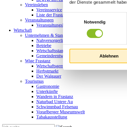
der Dienste gesammelt habe
Vereinsleben
Vereinsservice
Liste der Frastanzer Vereine
Einwilligungsauswahl
Veranstaltungen
Notwendig
Veranstaltungskalender
Wirtschaft
Unternehmen & Standort
Nahversorgerliste
Betriebe
Wirtschaftsstandort Frastanz
Gemeindeentwicklung
Ablehnen
Wige Frastanz
Wirtschaftsgemeinschaft
Herbstmarkt
Der Walgauer
Tourismus
Gastronomie
Unterkünfte
Wandern in Frastanz
Naturbad Untere Au
Schwimmbad Felsenau
Vorarlberger Museumswelt
Tabakausstellung