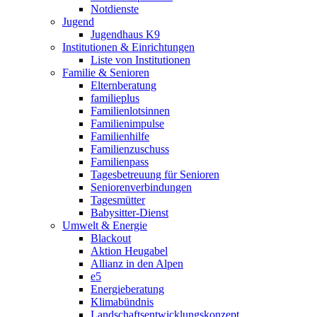
Notdienste
Jugend
Jugendhaus K9
Institutionen & Einrichtungen
Liste von Institutionen
Familie & Senioren
Elternberatung
familieplus
Familienlotsinnen
Familienimpulse
Familienhilfe
Familienzuschuss
Familienpass
Tagesbetreuung für Senioren
Seniorenverbindungen
Tagesmütter
Babysitter-Dienst
Umwelt & Energie
Blackout
Aktion Heugabel
Allianz in den Alpen
e5
Energieberatung
Klimabündnis
Landschaftsentwicklungskonzept