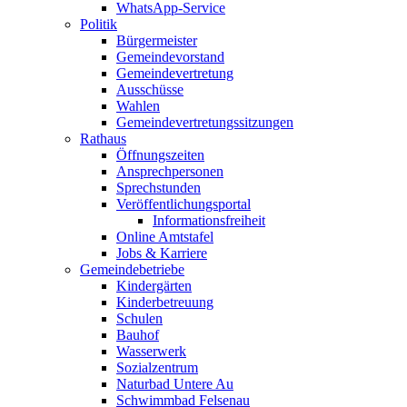
WhatsApp-Service
Politik
Bürgermeister
Gemeindevorstand
Gemeindevertretung
Ausschüsse
Wahlen
Gemeindevertretungssitzungen
Rathaus
Öffnungszeiten
Ansprechpersonen
Sprechstunden
Veröffentlichungsportal
Informationsfreiheit
Online Amtstafel
Jobs & Karriere
Gemeindebetriebe
Kindergärten
Kinderbetreuung
Schulen
Bauhof
Wasserwerk
Sozialzentrum
Naturbad Untere Au
Schwimmbad Felsenau