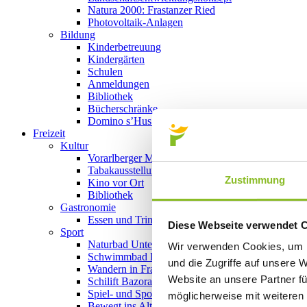
Natura 2000: Frastanzer Ried
Photovoltaik-Anlagen
Bildung
Kinderbetreuung
Kindergärten
Schulen
Anmeldungen
Bibliothek
Bücherschränke
Domino s’Hus am Kirchplatz
Freizeit
Kultur
Vorarlberger Museumswelt
Tabakausstellung
Zustimmung
Kino vor Ort
Bibliothek
Gastronomie
Essen und Trinken in Frastanz
Diese Webseite verwendet 
Sport
Naturbad Untere Au
Wir verwenden Cookies, um I
Schwimmbad Felsenau
und die Zugriffe auf unsere 
Wandern in Frastanz
Website an unsere Partner fü
Schilift Bazora
Spiel- und Sportstätten
möglicherweise mit weiteren
Bewegt ins Alter