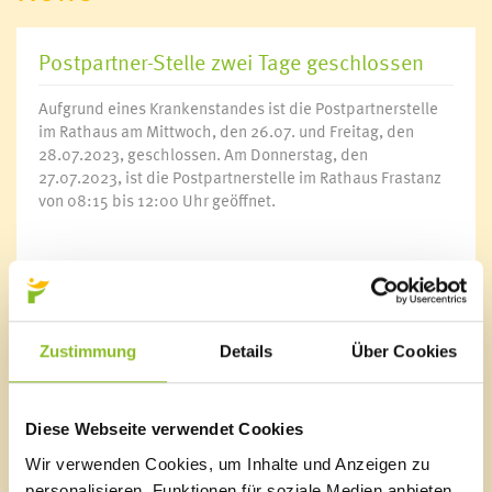
Postpartner-Stelle zwei Tage geschlossen
Aufgrund eines Krankenstandes ist die Postpartnerstelle
im Rathaus am Mittwoch, den 26.07. und Freitag, den
28.07.2023, geschlossen. Am Donnerstag, den
27.07.2023, ist die Postpartnerstelle im Rathaus Frastanz
von 08:15 bis 12:00 Uhr geöffnet.
Wir danken für Ihr Verständnis.
Zustimmung
Details
Über Cookies
Marktgemeinde Frastanz
Diese Webseite verwendet Cookies
Sägenplatz 1
A-6820 Frastanz, Österreich
Wir verwenden Cookies, um Inhalte und Anzeigen zu
Lageplan
personalisieren, Funktionen für soziale Medien anbieten