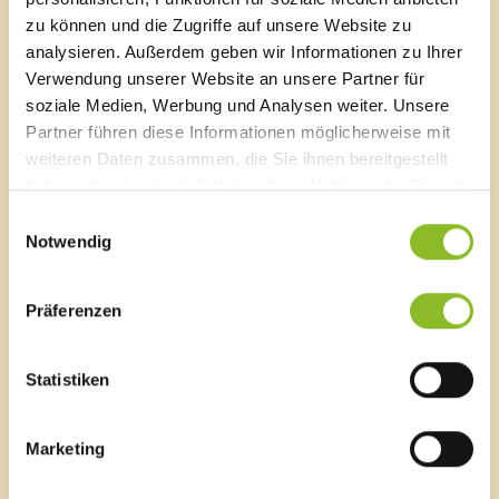
zu können und die Zugriffe auf unsere Website zu
T
0043 5522 51534-0
analysieren. Außerdem geben wir Informationen zu Ihrer
F 0043 5522 51534-6
Verwendung unserer Website an unsere Partner für
E-Mail an das Gemeindeamt
soziale Medien, Werbung und Analysen weiter. Unsere
Partner führen diese Informationen möglicherweise mit
weiteren Daten zusammen, die Sie ihnen bereitgestellt
Schnellzugriff
haben oder die sie im Rahmen Ihrer Nutzung der Dienste
Veröffentlichungsportal
gesammelt haben.
Einwilligungsauswahl
Blackout
Notwendig
Ortsplan
Bürgermeldungen
Veranstaltungskalender
Präferenzen
Mediathek
News Archiv
Statistiken
Marketing
Energieeffiziente Gemeinde