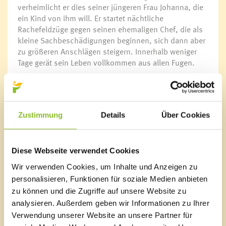
verheimlicht er dies seiner jüngeren Frau Johanna, die
ein Kind von ihm will. Er startet nächtliche
Rachefeldzüge gegen seinen ehemaligen Chef, die als
kleine Sachbeschädigungen beginnen, sich dann aber
zu größeren Anschlägen steigern. Innerhalb weniger
Tage gerät sein Leben vollkommen aus allen Fugen.
Tickets
Einmal im Monat verwandeln der Kulturausschuss und
der Ausschuss für Jugend, Sport und Freizeit das
Zustimmung
Details
Über Cookies
„Domino - s‘Hus am Kirchplatz“ zum Kino. Insgesamt
acht europäische Filme werden zwischen Oktober 2017
und Mai 2018 gezeigt. Karten sind im Vorverkauf in der
Bürgerservice-Stelle im Rathaus Frastanz und an der
Diese Webseite verwendet Cookies
Abendkassa im Domino erhältlich.
Wir verwenden Cookies, um Inhalte und Anzeigen zu
personalisieren, Funktionen für soziale Medien anbieten
Preise:
zu können und die Zugriffe auf unsere Website zu
Vorverkauf: Erwachsene 4,00 Euro, Jugendliche 2,00
analysieren. Außerdem geben wir Informationen zu Ihrer
Euro
Verwendung unserer Website an unsere Partner für
Abendkassa: Erwachsene 4,50 Euro, Jugendliche 2,50