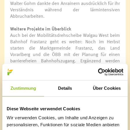
Walter Gohm dankte den Anrainern ausdrücklich für ihr
Verständnis während der lärmintensiven
Abbrucharbeiten.
Weitere Projekte im Überblick
Auch bei der Mobilitätsdrehscheibe Walgau West beim
Bahnhof Frastanz geht es weiter: Noch im Herbst
starten die Marktgemeinde Frastanz, das Land
Vorarlberg und die ÖBB mit der Planung für einen
barrierefreien Bahnhofszugang. Ergänzend werden
Carsharing-Angebote und neue Park&Ride sowie
Bike&Ride-Plätze geschaffen.
Das Mitfahrbänkle-Projekt ist bereits online umgesetzt
Zustimmung
Details
Über Cookies
und erfreut sich wachsender Beliebtheit.
Der Hochwasserschutz an der Ill im Bereich
Diese Webseite verwendet Cookies
Sonnenheim befindet sich aktuell im UVP-Verfahren:
Geplante Maßnahmen wie Dammaufweitung,
Wir verwenden Cookies, um Inhalte und Anzeigen zu
Dammbegleitdrainage mit Pumpwerk und schrittweise
personalisieren, Funktionen für soziale Medien anbieten