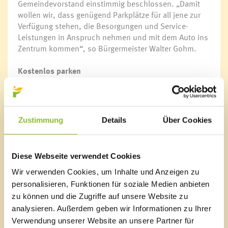
Gemeindevorstand einstimmig beschlossen. „Damit
wollen wir, dass genügend Parkplätze für all jene zur
Verfügung stehen, die Besorgungen und Service-
Leistungen in Anspruch nehmen und mit dem Auto ins
Zentrum kommen“, so Bürgermeister Walter Gohm.
Kostenlos parken
In der Kurzparkzone im Ortszentrum werden keine
Parkgebühren eingehoben, daher sind Parkscheiben
an den Windschutzscheiben anzubringen. Die
kostenlosen Parkscheiben sind in der Bürgerservice-
Zustimmung
Details
Über Cookies
Stelle zu den Öffnungszeiten ab September erhältlich.
Park & Ride
Diese Webseite verwendet Cookies
Alle, die das Auto bisher beim Rathaus abgestellt
haben und mit dem Bus weitergefahren sind, können
Wir verwenden Cookies, um Inhalte und Anzeigen zu
die Park & Ride-Möglichkeit beim Bahnhof Frastanz
personalisieren, Funktionen für soziale Medien anbieten
nutzen. Dort ist es möglich, das Auto abzustellen und
zu können und die Zugriffe auf unsere Website zu
auf Bus und Bahn umzusteigen.
analysieren. Außerdem geben wir Informationen zu Ihrer
Verwendung unserer Website an unsere Partner für
Ausgabe der Parkscheiben in der Bürgerservice-Stelle