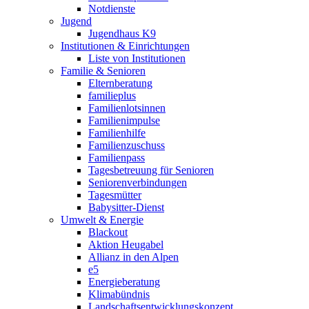
Notdienste
Jugend
Jugendhaus K9
Institutionen & Einrichtungen
Liste von Institutionen
Familie & Senioren
Elternberatung
familieplus
Familienlotsinnen
Familienimpulse
Familienhilfe
Familienzuschuss
Familienpass
Tagesbetreuung für Senioren
Seniorenverbindungen
Tagesmütter
Babysitter-Dienst
Umwelt & Energie
Blackout
Aktion Heugabel
Allianz in den Alpen
e5
Energieberatung
Klimabündnis
Landschaftsentwicklungskonzept