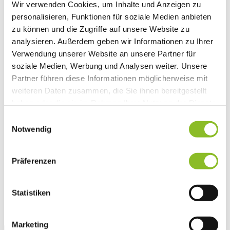
Wir verwenden Cookies, um Inhalte und Anzeigen zu
Vereinsleben
personalisieren, Funktionen für soziale Medien anbieten
Vereinsservice
Liste der Frastanzer Vereine
zu können und die Zugriffe auf unsere Website zu
Veranstaltungen
analysieren. Außerdem geben wir Informationen zu Ihrer
Veranstaltungskalender
Verwendung unserer Website an unsere Partner für
Wirtschaft
Unternehmen & Standort
soziale Medien, Werbung und Analysen weiter. Unsere
Nahversorgerliste
Partner führen diese Informationen möglicherweise mit
Betriebe
weiteren Daten zusammen, die Sie ihnen bereitgestellt
Wirtschaftsstandort Frastanz
Gemeindeentwicklung
haben oder die sie im Rahmen Ihrer Nutzung der Dienste
Wige Frastanz
gesammelt haben.
Einwilligungsauswahl
Wirtschaftsgemeinschaft
Herbstmarkt
Notwendig
Der Walgauer
Tourismus
Gastronomie
Präferenzen
Unterkünfte
Wandern in Frastanz
Naturbad Untere Au
Statistiken
Schwimmbad Felsenau
Vorarlberger Museumswelt
Tabakausstellung
Marketing