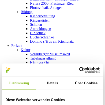
Natura 2000: Frastanzer Ried
Photovoltaik-Anlagen
Bildung
Kinderbetreuung
Kindergärten
Schulen
Anmeldungen
Bibliothek
Bücherschränke
Domino s’Hus am Kirchplatz
Freizeit
Kultur
Vorarlberger Museumswelt
Tabakausstellung
Kino vor Ort
Bibliothek
Gastronomie
Essen und Trinken in Frastanz
Sport
Zustimmung
Details
Über Cookies
Naturbad Untere Au
Schwimmbad Felsenau
Wandern in Frastanz
Schilift Bazora
Diese Webseite verwendet Cookies
Spiel- und Sportstätten
Bewegt ins Alter