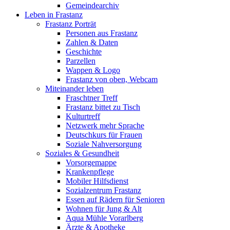
Gemeindearchiv
Leben in Frastanz
Frastanz Porträt
Personen aus Frastanz
Zahlen & Daten
Geschichte
Parzellen
Wappen & Logo
Frastanz von oben, Webcam
Miteinander leben
Fraschtner Treff
Frastanz bittet zu Tisch
Kulturtreff
Netzwerk mehr Sprache
Deutschkurs für Frauen
Soziale Nahversorgung
Soziales & Gesundheit
Vorsorgemappe
Krankenpflege
Mobiler Hilfsdienst
Sozialzentrum Frastanz
Essen auf Rädern für Senioren
Wohnen für Jung & Alt
Aqua Mühle Vorarlberg
Ärzte & Apotheke