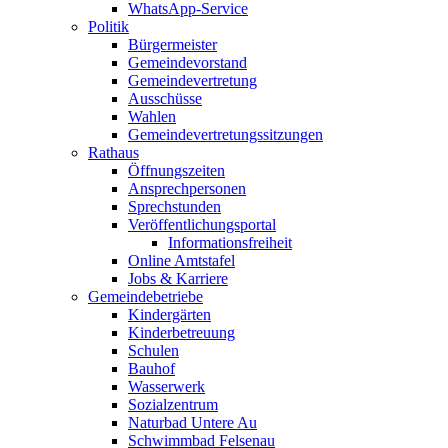
WhatsApp-Service
Politik
Bürgermeister
Gemeindevorstand
Gemeindevertretung
Ausschüsse
Wahlen
Gemeindevertretungssitzungen
Rathaus
Öffnungszeiten
Ansprechpersonen
Sprechstunden
Veröffentlichungsportal
Informationsfreiheit
Online Amtstafel
Jobs & Karriere
Gemeindebetriebe
Kindergärten
Kinderbetreuung
Schulen
Bauhof
Wasserwerk
Sozialzentrum
Naturbad Untere Au
Schwimmbad Felsenau