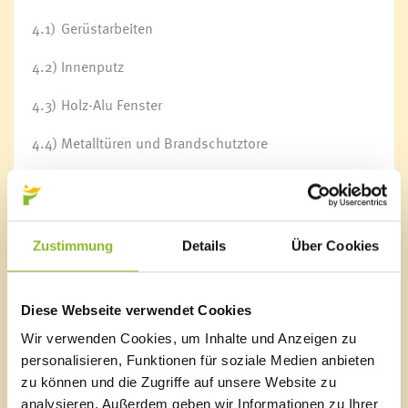
4.1)
Gerüstarbeiten
4.2)
Innenputz
4.3)
Holz-Alu Fenster
4.4)
Metalltüren und Brandschutztore
4.5)
Recyclingstation
5.)
Leitungsumlegung Fruchtexpress Grabher -
Vergabe der Baumeisterarbeiten
Zustimmung
Details
Über Cookies
6.)
Ausschussumbesetzungen
Diese Webseite verwendet Cookies
7.)
Entsendung von Vertretern der Marktgemeinde
Frastanz in Organe von Gemeindeverbänden und
Wir verwenden Cookies, um Inhalte und Anzeigen zu
sonstiger juristischer Personen
personalisieren, Funktionen für soziale Medien anbieten
zu können und die Zugriffe auf unsere Website zu
8.)
Errichtung Fahrrad-Servicestelle im
analysieren. Außerdem geben wir Informationen zu Ihrer