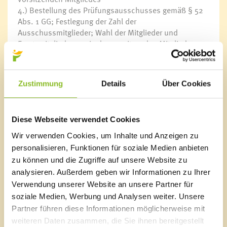
4.) Bestellung des Prüfungsausschusses gemäß § 52
Abs. 1 GG; Festlegung der Zahl der
Ausschussmitglieder; Wahl der Mitglieder und
Ersatzmitglieder sowie des vorsitzenden Mitgliedes
5.) Grundverkehrs-Ortskommission gemäß § 12 Abs. 2
& 3 Grundverkehrsgesetz; Vorschlag zur Bestellung
von Mitgliedern und Ersatzmitgliedern
Zustimmung
Details
Über Cookies
6.) Bestellung von Ortsvorstehern gemäß § 27 Abs. 3
GG
7.) Entsendung von Vertretern der Marktgemeinde
Diese Webseite verwendet Cookies
Frastanz in Organe verschiedener juristischer Personen
und Institutionen
Wir verwenden Cookies, um Inhalte und Anzeigen zu
8.) Beschlussfassung Friedhofsverordnung
personalisieren, Funktionen für soziale Medien anbieten
9.) Berichte aus den Ausschüssen
zu können und die Zugriffe auf unsere Website zu
10.) Allfälliges Mit freundlichen Grüßen
analysieren. Außerdem geben wir Informationen zu Ihrer
Verwendung unserer Website an unsere Partner für
Der Vorsitzende:
soziale Medien, Werbung und Analysen weiter. Unsere
Walter Gohm, Bürgermeister
Partner führen diese Informationen möglicherweise mit
weiteren Daten zusammen, die Sie ihnen bereitgestellt