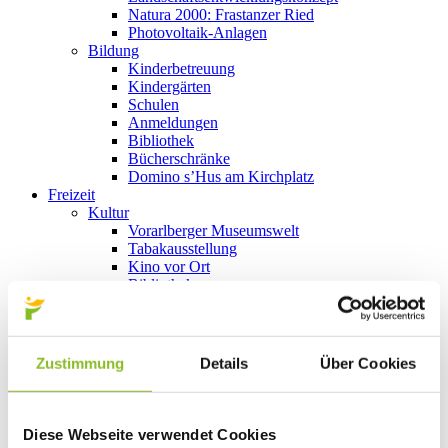
Natura 2000: Frastanzer Ried
Photovoltaik-Anlagen
Bildung
Kinderbetreuung
Kindergärten
Schulen
Anmeldungen
Bibliothek
Bücherschränke
Domino s’Hus am Kirchplatz
Freizeit
Kultur
Vorarlberger Museumswelt
Tabakausstellung
Kino vor Ort
Bibliothek
Gastronomie
Essen und Trinken in Frastanz
Sport
Naturbad Untere Au
Zustimmung
Details
Über Cookies
Schwimmbad Felsenau
Wandern in Frastanz
Schilift Bazora
Spiel- und Sportstätten
Diese Webseite verwendet Cookies
Bewegt ins Alter