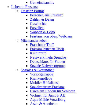
Gemeindearchiv
Leben in Frastanz
Frastanz Porträt
Personen aus Frastanz
Zahlen & Daten
Geschichte
Parzellen
Wappen & Logo
Frastanz von oben, Webcam
Miteinander leben
Fraschtner Treff
Frastanz bittet zu Tisch
Kulturtreff
Netzwerk mehr Sprache
Deutschkurs für Frauen
Soziale Nahversorgung
Soziales & Gesundheit
Vorsorgemappe
Krankenpflege
Mobiler Hilfsdienst
Sozialzentrum Frastanz
Essen auf Rädern für Senioren
Wohnen für Jung & Alt
Aqua Mühle Vorarlberg
Ärzte & Apotheke