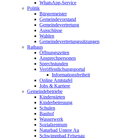
WhatsApp-Service
Politik
Bürgermeister
Gemeindevorstand
Gemeindevertretung
Ausschüsse
Wahlen
Gemeindevertretungssitzungen
Rathaus
Öffnungszeiten
Ansprechpersonen
Sprechstunden
Veröffentlichungsportal
Informationsfreiheit
Online Amtstafel
Jobs & Karriere
Gemeindebetriebe
Kindergärten
Kinderbetreuung
Schulen
Bauhof
Wasserwerk
Sozialzentrum
Naturbad Untere Au
Schwimmbad Felsenau