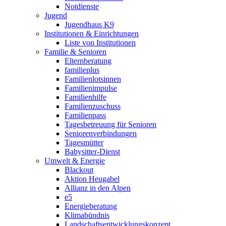
Notdienste
Jugend
Jugendhaus K9
Institutionen & Einrichtungen
Liste von Institutionen
Familie & Senioren
Elternberatung
familieplus
Familienlotsinnen
Familienimpulse
Familienhilfe
Familienzuschuss
Familienpass
Tagesbetreuung für Senioren
Seniorenverbindungen
Tagesmütter
Babysitter-Dienst
Umwelt & Energie
Blackout
Aktion Heugabel
Allianz in den Alpen
e5
Energieberatung
Klimabündnis
Landschaftsentwicklungskonzept