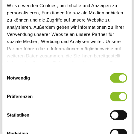
Vereinsleben
Wir verwenden Cookies, um Inhalte und Anzeigen zu
Vereinsservice
personalisieren, Funktionen für soziale Medien anbieten
Liste der Frastanzer Vereine
zu können und die Zugriffe auf unsere Website zu
Veranstaltungen
Veranstaltungskalender
analysieren. Außerdem geben wir Informationen zu Ihrer
Wirtschaft
Verwendung unserer Website an unsere Partner für
Unternehmen & Standort
soziale Medien, Werbung und Analysen weiter. Unsere
Nahversorgerliste
Betriebe
Partner führen diese Informationen möglicherweise mit
Wirtschaftsstandort Frastanz
weiteren Daten zusammen, die Sie ihnen bereitgestellt
Gemeindeentwicklung
haben oder die sie im Rahmen Ihrer Nutzung der Dienste
Wige Frastanz
Wirtschaftsgemeinschaft
gesammelt haben.
Einwilligungsauswahl
Herbstmarkt
Notwendig
Der Walgauer
Tourismus
Gastronomie
Präferenzen
Unterkünfte
Wandern in Frastanz
Naturbad Untere Au
Schwimmbad Felsenau
Statistiken
Vorarlberger Museumswelt
Tabakausstellung
Marketing