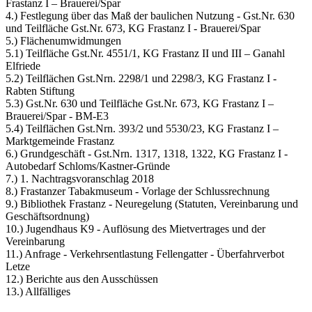
Frastanz I – Brauerei/Spar
4.) Festlegung über das Maß der baulichen Nutzung - Gst.Nr. 630
und Teilfläche Gst.Nr. 673, KG Frastanz I - Brauerei/Spar
5.) Flächenumwidmungen
5.1) Teilfläche Gst.Nr. 4551/1, KG Frastanz II und III – Ganahl
Elfriede
5.2) Teilflächen Gst.Nrn. 2298/1 und 2298/3, KG Frastanz I -
Rabten Stiftung
5.3) Gst.Nr. 630 und Teilfläche Gst.Nr. 673, KG Frastanz I –
Brauerei/Spar - BM-E3
5.4) Teilflächen Gst.Nrn. 393/2 und 5530/23, KG Frastanz I –
Marktgemeinde Frastanz
6.) Grundgeschäft - Gst.Nrn. 1317, 1318, 1322, KG Frastanz I -
Autobedarf Schloms/Kastner-Gründe
7.) 1. Nachtragsvoranschlag 2018
8.) Frastanzer Tabakmuseum - Vorlage der Schlussrechnung
9.) Bibliothek Frastanz - Neuregelung (Statuten, Vereinbarung und
Geschäftsordnung)
10.) Jugendhaus K9 - Auflösung des Mietvertrages und der
Vereinbarung
11.) Anfrage - Verkehrsentlastung Fellengatter - Überfahrverbot
Letze
12.) Berichte aus den Ausschüssen
13.) Allfälliges