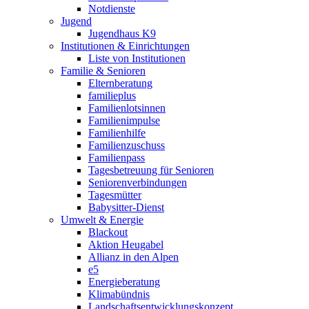
Notdienste
Jugend
Jugendhaus K9
Institutionen & Einrichtungen
Liste von Institutionen
Familie & Senioren
Elternberatung
familieplus
Familienlotsinnen
Familienimpulse
Familienhilfe
Familienzuschuss
Familienpass
Tagesbetreuung für Senioren
Seniorenverbindungen
Tagesmütter
Babysitter-Dienst
Umwelt & Energie
Blackout
Aktion Heugabel
Allianz in den Alpen
e5
Energieberatung
Klimabündnis
Landschaftsentwicklungskonzept