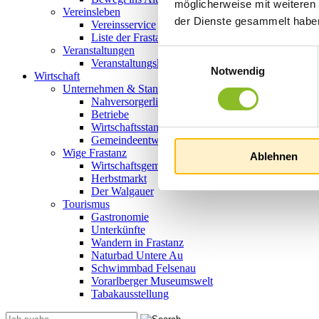
möglicherweise mit weiteren
Vereinsleben
der Dienste gesammelt habe
Vereinsservice
Liste der Frastanzer Vereine
Veranstaltungen
Einwilligungsauswahl
Veranstaltungskalender
Notwendig
Wirtschaft
Unternehmen & Standort
Nahversorgerliste
Betriebe
Wirtschaftsstandort Frastanz
Gemeindeentwicklung
Wige Frastanz
Ablehnen
Wirtschaftsgemeinschaft
Herbstmarkt
Der Walgauer
Tourismus
Gastronomie
Unterkünfte
Wandern in Frastanz
Naturbad Untere Au
Schwimmbad Felsenau
Vorarlberger Museumswelt
Tabakausstellung