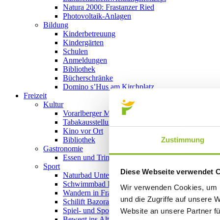
Natura 2000: Frastanzer Ried
Photovoltaik-Anlagen
Bildung
Kinderbetreuung
Kindergärten
Schulen
Anmeldungen
Bibliothek
Bücherschränke
Domino s’Hus am Kirchplatz
Freizeit
Kultur
Vorarlberger Museumswelt
Tabakausstellung
Kino vor Ort
Zustimmung
Bibliothek
Gastronomie
Essen und Trinken in Frastanz
Sport
Diese Webseite verwendet 
Naturbad Untere Au
Schwimmbad Felsenau
Wir verwenden Cookies, um I
Wandern in Frastanz
und die Zugriffe auf unsere 
Schilift Bazora
Spiel- und Sportstätten
Website an unsere Partner fü
Bewegt ins Alter