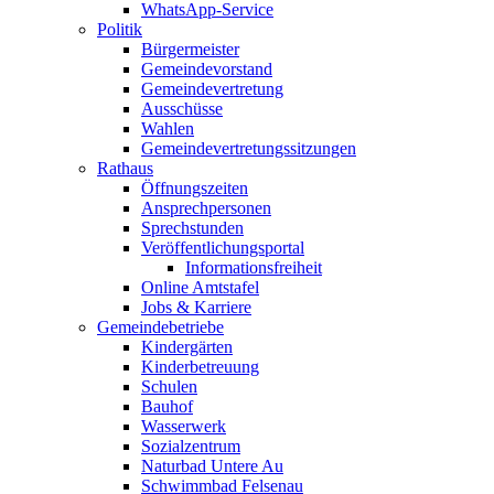
WhatsApp-Service
Politik
Bürgermeister
Gemeindevorstand
Gemeindevertretung
Ausschüsse
Wahlen
Gemeindevertretungssitzungen
Rathaus
Öffnungszeiten
Ansprechpersonen
Sprechstunden
Veröffentlichungsportal
Informationsfreiheit
Online Amtstafel
Jobs & Karriere
Gemeindebetriebe
Kindergärten
Kinderbetreuung
Schulen
Bauhof
Wasserwerk
Sozialzentrum
Naturbad Untere Au
Schwimmbad Felsenau