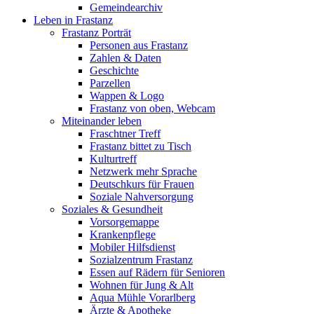
Gemeindearchiv
Leben in Frastanz
Frastanz Porträt
Personen aus Frastanz
Zahlen & Daten
Geschichte
Parzellen
Wappen & Logo
Frastanz von oben, Webcam
Miteinander leben
Fraschtner Treff
Frastanz bittet zu Tisch
Kulturtreff
Netzwerk mehr Sprache
Deutschkurs für Frauen
Soziale Nahversorgung
Soziales & Gesundheit
Vorsorgemappe
Krankenpflege
Mobiler Hilfsdienst
Sozialzentrum Frastanz
Essen auf Rädern für Senioren
Wohnen für Jung & Alt
Aqua Mühle Vorarlberg
Ärzte & Apotheke