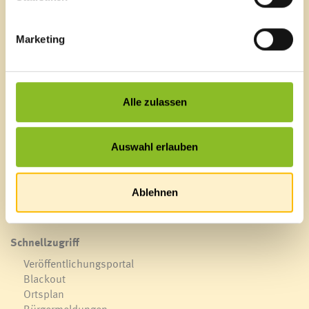
Allfälliges
Marketing
Marktgemeinde Frastanz
Sägenplatz 1
Alle zulassen
A-6820 Frastanz, Österreich
Lageplan
Auswahl erlauben
T
0043 5522 51534-0
F 0043 5522 51534-6
E-Mail an das Gemeindeamt
Ablehnen
Schnellzugriff
Veröffentlichungsportal
Blackout
Ortsplan
Bürgermeldungen