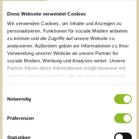
für den Friedhof Frastanz (Friedhofsordnung)
Friedhofsgebührenverordnung
Diese Webseite verwendet Cookies
Verordnung über die Einhebung einer Gästetaxe
(Taxordnung)
Wir verwenden Cookies, um Inhalte und Anzeigen zu
Verordnung über die Festsetzung der Hebesätze
personalisieren, Funktionen für soziale Medien anbieten
der Grundsteuer (Grundsteuer-Hebesatz-
zu können und die Zugriffe auf unsere Website zu
Verordnung)
analysieren. Außerdem geben wir Informationen zu Ihrer
Hundeabgabenverordnung
Verwendung unserer Website an unsere Partner für
Hundehalte-Verordnung
soziale Medien, Werbung und Analysen weiter. Unsere
Lärmschutzverordnung
Partner führen diese Informationen möglicherweise mit
Ortspolizeiliche Verordnung
weiteren Daten zusammen, die Sie ihnen bereitgestellt
Vergnügungssteuerverordnung
Verordnung über die Einhebung von
haben oder die sie im Rahmen Ihrer Nutzung der Dienste
Tourismusbeiträgen
gesammelt haben.
Einwilligungsauswahl
(Tourismusbeiträgeverordnung)
Notwendig
Versteigerungsabgabenverordnung
Wassergebührenverordnung
Wasserleitungsverordnung
Präferenzen
Kanalordnung
Berichte des Bürgermeisters
Berichte aus den Ausschüssen
Statistiken