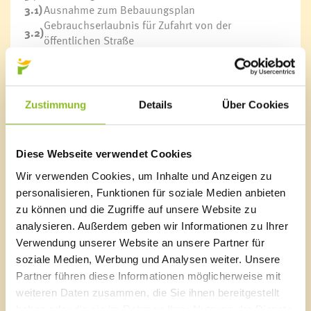
3.1)
Ausnahme zum Bebauungsplan
Gebrauchserlaubnis für Zufahrt von der
3.2)
öffentlichen Straße
3.3)
Abstandsnachsicht zu den Gemeindestraßen
Ausnahme zum Flächenwidmungsplan für das
3.4)
Spielplatzgebäude
Vereinbarung mit den Nachbarn bezüglich
Zustimmung
Details
Über Cookies
3.5)
Baugrubensicherung
Barbara Frick und Dr. Wolfgang Frick –
4.)
Dienstbarkeitsvereinbarung
Diese Webseite verwendet Cookies
Agrargemeinschaft Alpgenossenschaft Frastanz,
Weninger Nicolas –Verlängerung
Wir verwenden Cookies, um Inhalte und Anzeigen zu
5.)
Diensbarkeitsvereinbarung
personalisieren, Funktionen für soziale Medien anbieten
zu können und die Zugriffe auf unsere Website zu
6.)
Stephan Mayer - Prekarium
analysieren. Außerdem geben wir Informationen zu Ihrer
7.)
Berichte des Bürgermeisters
Verwendung unserer Website an unsere Partner für
8.)
Berichte aus den Ausschüssen
soziale Medien, Werbung und Analysen weiter. Unsere
9.)
Allfälliges
Partner führen diese Informationen möglicherweise mit
weiteren Daten zusammen, die Sie ihnen bereitgestellt
haben oder die sie im Rahmen Ihrer Nutzung der Dienste