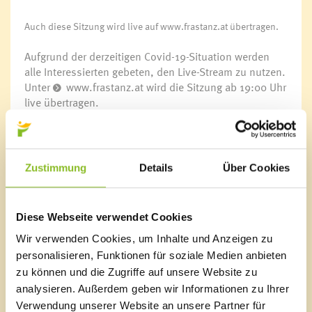
Auch diese Sitzung wird live auf www.frastanz.at übertragen.
Aufgrund der derzeitigen Covid-19-Situation werden
alle Interessierten gebeten, den Live-Stream zu nutzen.
Unter
www.frastanz.at
wird die Sitzung ab 19:00 Uhr
live übertragen.
Tagesordnung:
1.) Genehmigung der Niederschrift der 02. GVER-
Sitzung
Zustimmung
Details
Über Cookies
2.) Änderung zum Flächenwidmungsplan - Eduard
Längle, Maria Ebene
3.) Grundgeschäfte
Diese Webseite verwendet Cookies
3.1) Malin Klaus
3.2) Maria Gaßner
Wir verwenden Cookies, um Inhalte und Anzeigen zu
4.) Grundtausch - Lang Maria, Klöslefeld
personalisieren, Funktionen für soziale Medien anbieten
5.) Wasserleitungskataster - Vergabe
zu können und die Zugriffe auf unsere Website zu
Ingenieurleistungen
analysieren. Außerdem geben wir Informationen zu Ihrer
6.) Kanalkataster - Vergabe Ingenieurleistungen
Verwendung unserer Website an unsere Partner für